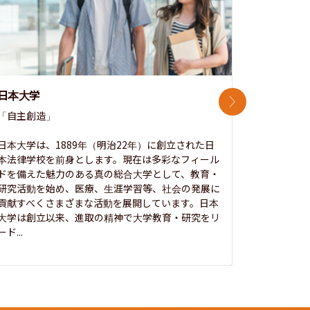
日本大学
中央大学
次のスライド
「自主創造」

次世代を拓
開かれた大
日本大学は、1889年（明治22年）に創立された日
本法律学校を前身とします。現在は多彩なフィール
1885年
ドを備えた魅力のある真の総合大学として、教育・
養フ」とい
研究活動を始め、医療、生涯学習等、社会の発展に
る伝統と実
貢献すべくさまざまな活動を展開しています。日本
にも、社会
大学は創立以来、進取の精神で大学教育・研究をリ
してきまし
ード...
究...