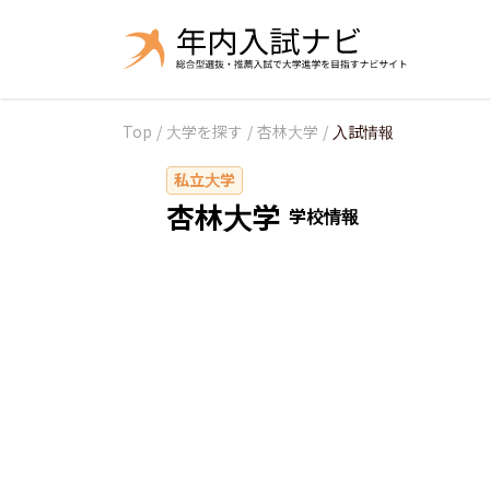
Top
/
大学を探す
/
杏林大学
/
入試情報
私立大学
杏林大学
学校情報