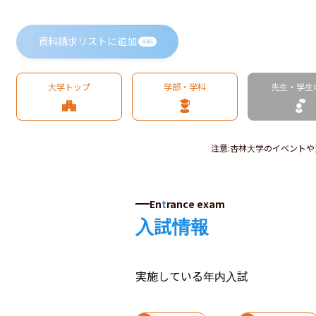
資料請求リストに追加
無料
大学トップ
学部・学科
先生・学生
注意
:
杏林大学のイベントや
En
t
rance exam
入試情報
実施している年内入試