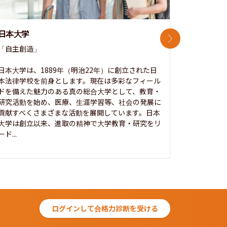
日本大学
中央大学
次のスライド
「自主創造」

次世代を拓
開かれた大
日本大学は、1889年（明治22年）に創立された日
本法律学校を前身とします。現在は多彩なフィール
1885年
ドを備えた魅力のある真の総合大学として、教育・
養フ」とい
研究活動を始め、医療、生涯学習等、社会の発展に
る伝統と実
貢献すべくさまざまな活動を展開しています。日本
にも、社会
大学は創立以来、進取の精神で大学教育・研究をリ
してきまし
ード...
究...
ログインして合格力診断を受ける