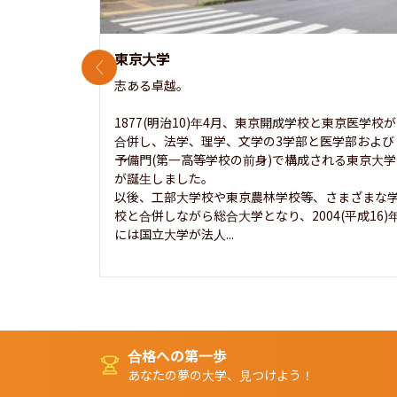
東京大学
前のスライド
志ある卓越。

1877(明治10)年4月、東京開成学校と東京医学校が
合併し、法学、理学、文学の3学部と医学部および
予備門(第一高等学校の前身)で構成される東京大学
が誕生しました。

以後、工部大学校や東京農林学校等、さまざまな
校と合併しながら総合大学となり、2004(平成16)
には国立大学が法人...
合格への第一歩
あなたの夢の大学、見つけよう！