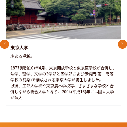
前のスライド
次
東京大学
志ある卓越。

1877(明治10)年4月、東京開成学校と東京医学校が合併し、
法学、理学、文学の3学部と医学部および予備門(第一高等
学校の前身)で構成される東京大学が誕生しました。

以後、工部大学校や東京農林学校等、さまざまな学校と合
併しながら総合大学となり、2004(平成16)年には国立大学
が法人...