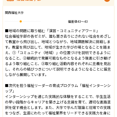
関西福祉大学
偏差値
43
〜
43
■地域の問題に取り組む「演習・コミュニティアワーⅡ」

社会福祉学部の各ゼミが、誰も置き去りにされない社会をめざし
て教室から飛び出し、地域とつながり、地域課題解決に挑戦しま
す。教室を飛び出して、地域が生きた学びの場となることを踏ま
え、①「コミュニティ（地域）」の位置づけを説明できるように
なること、②継続的で発展可能なものとなるよう後進に引き継げ
るよう取り組むこと、③取り組む活動内容それぞれに意義を見出
し、それらの結びつきについて説明できるようになることに留意
しながら展開しています。

■次代を担う福祉リーダーの育成プログラム「福祉インターンシ
ップ」

インターンシップを通じた実践的な体験をすることで、学生生活
の早い段階からキャリアを築き上げる意識を育て、適切な進路選
択を促す機会とします。また、大学で学んだ理論と現場での実践
をつなぎ、生涯にわたって福祉業界をリードできる実践力を身に