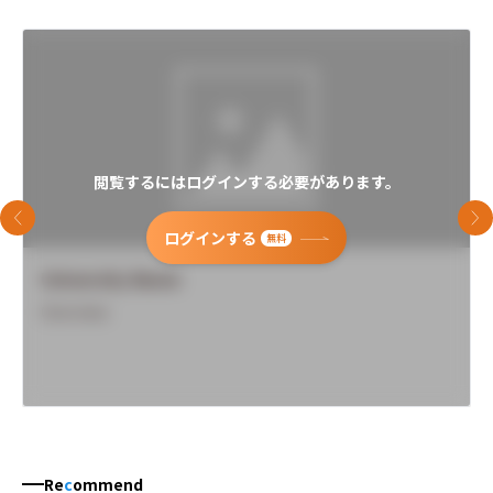
閲覧するにはログインする必要があります。
前のスライド
次
ログインする
無料
University Name
Overview
Re
c
ommend