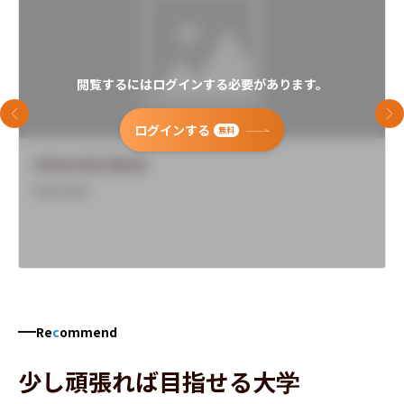
閲覧するにはログインする必要があります。
前のスライド
次
ログインする
無料
University Name
Overview
Re
c
ommend
少し頑張れば目指せる大学