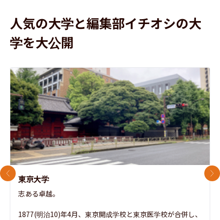
人気の大学と編集部イチオシの大
学を大公開
前のスライド
次
東京大学
志ある卓越。

1877(明治10)年4月、東京開成学校と東京医学校が合併し、