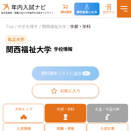
資料請求
無料会員になる
ログイン
Top
/
大学を探す
/
関西福祉大学
/
学部・学科
私立大学
関西福祉大学
学校情報
資料請求リストに追加
無料
お気に入り
大学トップ
学部・学科
先生・学生の声
入試情報
就職・資格
入試対策