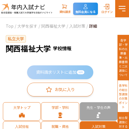
資料請求
無料会員になる
ログイン
Top
/
大学を探す
/
関西福祉大学
/
入試対策
/
詳細
私立大学
各学
部・学
関西福祉大学
学校情報
科の出
願基
準・出
願書類
と二次
選抜に
資料請求リストに追加
無料
ついて
各学科
お気に入り
の総合
型選抜
の対策
ポイン
大学トップ
学部・学科
先生・学生の声
ト
総合型
選抜に
入試情報
就職・資格
入試対策
対する