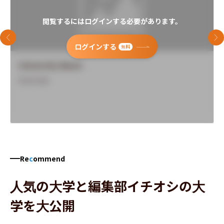
閲覧するにはログインする必要があります。
前のスライド
次
ログインする
無料
University Name
Overview
Re
c
ommend
人気の大学と編集部イチオシの大
学を大公開