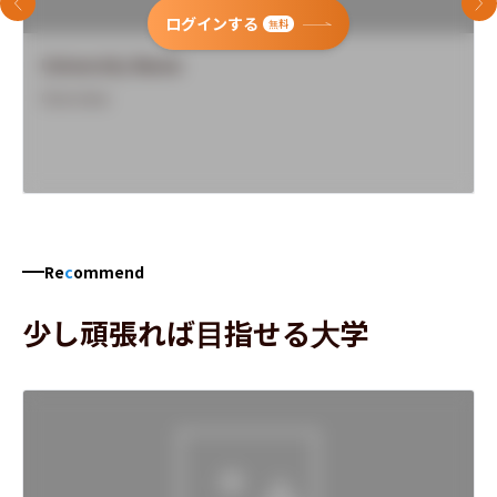
前のスライド
次
ログインする
無料
University Name
Overview
Re
c
ommend
少し頑張れば目指せる大学