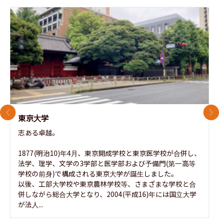
前のスライド
次
東京大学
志ある卓越。

1877(明治10)年4月、東京開成学校と東京医学校が合併し、
法学、理学、文学の3学部と医学部および予備門(第一高等
学校の前身)で構成される東京大学が誕生しました。

以後、工部大学校や東京農林学校等、さまざまな学校と合
併しながら総合大学となり、2004(平成16)年には国立大学
が法人...