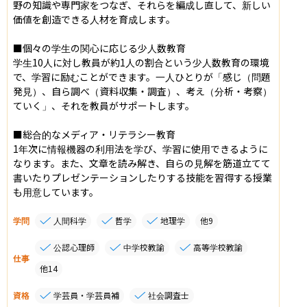
野の知識や専門家をつなぎ、それらを編成し直して、新しい
価値を創造できる人材を育成します。

■個々の学生の関心に応じる少人数教育

学生10人に対し教員が約1人の割合という少人数教育の環境
で、学習に励むことができます。一人ひとりが「感じ（問題
発見）、自ら調べ（資料収集・調査）、考え（分析・考察）
ていく」、それを教員がサポートします。

■総合的なメディア・リテラシー教育

1年次に情報機器の利用法を学び、学習に使用できるように
なります。また、文章を読み解き、自らの見解を筋道立てて
書いたりプレゼンテーションしたりする技能を習得する授業
も用意しています。
学問
人間科学
哲学
地理学
他
9
公認心理師
中学校教諭
高等学校教諭
仕事
他
14
資格
学芸員・学芸員補
社会調査士