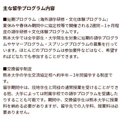
主な留学プログラム内容
■短期プログラム（海外語学研修・文化体験プログラム）

夏休みや春休み期間中に協定校等で開催される2週間～1ヶ月程
度の語学研修＋文化体験プログラムです。

熊本大学では全学部生・大学院生を対象に短期の語学プログラ
ムやサマープログラム・スプリングプログラムの募集を行って
います。ほとんどのプログラムは参加要件などはなく、希望す
ればどなたでも参加することができます。

■交換留学制度

熊本大学の学生交流協定校へ約半年～1年間留学する制度で
す。

留学期間中は、現地学生と同様の通常授業を受けることができ
る他、大学によっては附属学校での語学プログラムを受講した
りすることも可能です。期間中、交換留学生は熊本大学に授業
料を納める必要がありますが、留学先での入学料、授業料は必
要ありません。