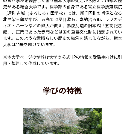
の官立学校を統合した国立熊本大学の発足から数えて75年の歴
史がある総合大学です。医学部の前身である官立医学所兼病院
（通称 古城（ふるしろ）医学校）では、新千円札の肖像となる
北里柴三郎が学び、五高では夏目漱石、嘉納治五郎、ラフカデ
ィオ・ハーンなどの偉人が教え、赤煉瓦造の旧本館「五高記念
館」、正門であった赤門などは国の重要文化財に指定されてい
ます。このような素晴らしい歴史の継承を踏まえながら、熊本
大学は発展を続けています。

※本大学ページの情報は大学の公式HPの情報を受験生向けに引
用・整理して作成しています。
学びの特徴