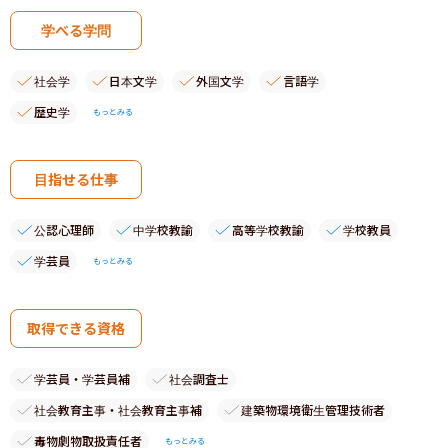
学べる学問
社会学
日本文学
外国文学
言語学
歴史学
もっとみる
目指せる仕事
公認心理師
中学校教諭
高等学校教諭
学校教員
学芸員
もっとみる
取得できる資格
学芸員・学芸員補
社会調査士
社会教育主事・社会教育主事補
建築物環境衛生管理技術者
毒物劇物取扱責任者
もっとみる