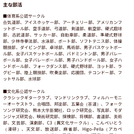
主な部活
■体育系公認サークル

合気道部、アイスホッケー部、アーチェリー部、アメリカンフ
ットボール部、空手道部、弓道部、剣道部、航空部、硬式庭球
部、古武道部、サッカー部、自動車部、柔道部、準硬式野球
部、少林寺拳法部、水泳部、ボート部、ソフトテニス部、体操
競技部、ダイビング部、卓球部、馬術部、男子バスケットボー
ル部、女子バスケットボール部、バドミントン部、男子バレー
ボール部、女子バレーボール部、男子ハンドボール部、女子ハ
ンドボール部、フォークダンス部、硬式野球部、ヨット部、ラ
グビー部、陸上競技部、吹奏楽部、応援団、テコンドー部、フ
ットサル部、水球部

■文化系公認サークル

クラシックギタークラブ、マンドリンクラブ、フィルハーモニ
ーオーケストラ、合唱団、邦楽部、五葉会（茶道）、フォーク
ソング研究会、熊本大学新聞社、ロック研究会、写真部、モダ
ンジャズ研究会、映画研究部、探検部、将棋部、書道部、美術
部、文芸部、演劇部、C3（異文化サークル）、こんぺいとう
（漫研）、天文部、放送部、麻雀部、Higo-Pella（アカペ