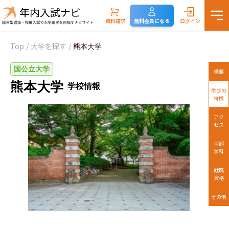
資料請求
無料会員になる
ログイン
Top
/
大学を探す
/
熊本大学
国公立大学
概要
熊本大学
学校情報
学びの
特徴
アク
セス
学部
学科
就職
資格
その他