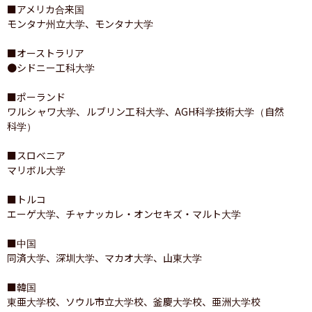
■アメリカ合来国

モンタナ州立大学、モンタナ大学

■オーストラリア

●シドニー工科大学

■ポーランド

ワルシャワ大学、ルブリン工科大学、AGH科学技術大学（自然
科学）

■スロベニア

マリボル大学

■トルコ

エーゲ大学、チャナッカレ・オンセキズ・マルト大学

■中国

同済大学、深圳大学、マカオ大学、山東大学

■韓国

東亜大学校、ソウル市立大学校、釜慶大学校、亜洲大学校
