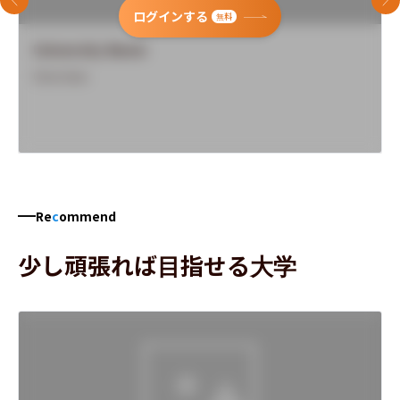
前のスライド
次
ログインする
無料
University Name
Overview
Re
c
ommend
少し頑張れば目指せる大学