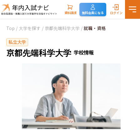
資料請求
無料会員になる
ログイン
Top
/
大学を探す
/
京都先端科学大学
/
就職・資格
私立大学
京都先端科学大学
学校情報