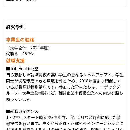
経営学科
卒業生の進路
（大学全体　2023年度）

就職率　98.2％
就職支援
■Job Hunting塾

自ら志願した就職意欲の高い学生の更なるレベルアップと、学生
同士が切磋琢磨できる環境を作るため、2018年度より開催して
いる就職活動特別講座です。参加した学生たちは、 ニデックグ
ループ、大手金融機関など、難関企業や優良企業への内定を勝ち
取っています。

■就職ガイダンス

1・2年生スタート時期や3年生春、秋、2月など時期に応じた情
報提供を行います。早くから正課・正課外のインターンシップに
参加する意義や大学生活の送り方から始まり、就職活動に向けた