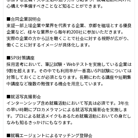
心構えや準備すべきことなど知ることができます。

■合同企業説明会

東証一部上場企業や業界を代表する企業、京都を磁場とする優良
企業など、様々な業界から毎年約200社に参加いただきます。

実際の企業の方から話を聴くことで社会に対する視野が広がり、
働くことに対するイメージが具体化します。

■SPI対策講座

採用選考において、筆記試験・Webテストを実施している企業は
9割を超えます。その中でも利用率が一番高いSPI試験については
対策しておくことが必須となります。長期にわたる講座や短期集
中講座など複数の勉強する機会を用意しています。

■就活写真撮影会

インターンシップ含め就職活動において写真は必須です。3年生
の早い時期にプロカメラマンによる就活写真撮影会を実施しま
す。プロによる就活メイクもあるため就職活動においての身だし
なみも知るきっかけにもなります。

■就職エージェントによるマッチング登録会
