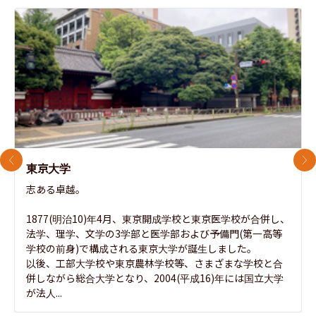
前のスライド
次
東京大学
志ある卓越。

1877(明治10)年4月、東京開成学校と東京医学校が合併し、
法学、理学、文学の3学部と医学部および予備門(第一高等
学校の前身)で構成される東京大学が誕生しました。

以後、工部大学校や東京農林学校等、さまざまな学校と合
併しながら総合大学となり、2004(平成16)年には国立大学
が法人...