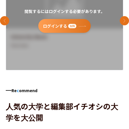
閲覧するにはログインする必要があります。
前のスライド
次
ログインする
無料
University Name
Overview
Re
c
ommend
人気の大学と編集部イチオシの大
学を大公開