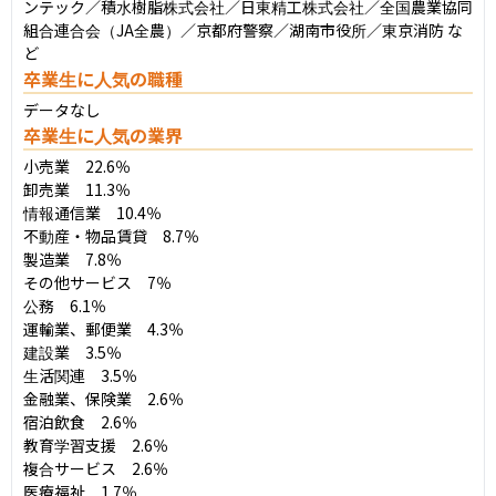
ンテック／積水樹脂株式会社／日東精工株式会社／全国農業協同
組合連合会（JA全農）／京都府警察／湖南市役所／東京消防 な
ど
卒業生に人気の職種
データなし
卒業生に人気の業界
小売業　22.6％

卸売業　11.3％

情報通信業　10.4％

不動産・物品賃貸　8.7％

製造業　7.8％

その他サービス　7％

公務　6.1％

運輸業、郵便業　4.3％

建設業　3.5％

生活関連　3.5％

金融業、保険業　2.6％

宿泊飲食　2.6％

教育学習支援　2.6％

複合サービス　2.6％

医療福祉　1.7％