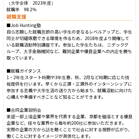
（大学全体　2023年度）

就職率　98.2％
就職支援
■Job Hunting塾

自ら志願した就職意欲の高い学生の更なるレベルアップと、学生
同士が切磋琢磨できる環境を作るため、2018年度より開催して
いる就職活動特別講座です。参加した学生たちは、 ニデックグ
ループ、大手金融機関など、難関企業や優良企業への内定を勝ち
取っています。

■就職ガイダンス

1・2年生スタート時期や3年生春、秋、2月など時期に応じた情
報提供を行います。早くから正課・正課外のインターンシップに
参加する意義や大学生活の送り方から始まり、就職活動に向けた
心構えや準備すべきことなど知ることができます。

■合同企業説明会

東証一部上場企業や業界を代表する企業、京都を磁場とする優良
企業など、様々な業界から毎年約200社に参加いただきます。

実際の企業の方から話を聴くことで社会に対する視野が広がり、
働くことに対するイメージが具体化します。
