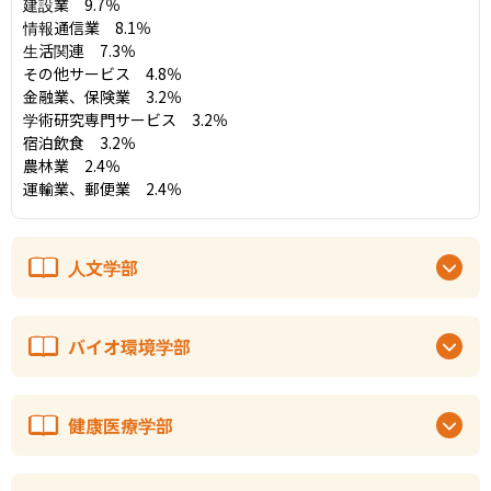
建設業　9.7％

情報通信業　8.1％

生活関連　7.3％

その他サービス　4.8％

金融業、保険業　3.2％

学術研究専門サービス　3.2％

宿泊飲食　3.2％

農林業　2.4％

運輸業、郵便業　2.4％
人文学部
バイオ環境学部
健康医療学部