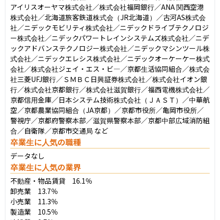
アイリスオーヤマ株式会社／株式会社福岡銀行／ANA 関西空港
株式会社／北海道旅客鉄道株式会（JR北海道）／古河AS株式会
社／ニデックモビリティ株式会社／ニデックドライブテクノロジ
ー株式会社／ニデックパワートレインシステムズ株式会社／ニデ
ックアドバンステクノロジー株式会社／ニデックマシンツール株
式会社／ニデックエレシス株式会社／ニデックオーケーケー株式
会社／株式会社ジェイ・エス・ビ―／京都生活協同組合／株式会
社三菱UFJ銀行／ＳＭＢＣ日興証券株式会社／株式会社イオン銀
行／株式会社京都銀行／株式会社滋賀銀行／福西電機株式会社／
京都信用金庫／日本システム技術株式会社（ＪＡＳＴ）／中華航
空／京都農業協同組合（JA京都）／京都市役所／亀岡市役所／
警視庁／京都府警察本部／滋賀県警察本部／京都中部広域消防組
合／自衛隊／京都市交通局 など
卒業生に人気の職種
データなし
卒業生に人気の業界
不動産・物品賃貸　16.1％

卸売業　13.7％

小売業　11.3％

製造業　10.5％
