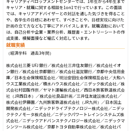
キャリアディベロップメントセンターでは、1年生から4年生まで
キャリア・就職に関する相談を1on1で行っています。この面談
では、キャリアアドバイザーとの対話を通した気づきを得ること
や、各学生の目標にあわせて、すべきことや、目標実現に向けた
計画の立て方なども丁寧にアドバイスします。就職活動において
は、自己分析や企業・業界分析、履歴書・エントリーシートの作
成支援、模擬面接など幅広く対応しています。
就職実績
（経済学科　過去3年間）

株式会社三菱 UFJ 銀行／株式会社三井住友銀行／株式会社イオ
ン銀行／株式会社京都銀行／株式会社滋賀銀行／京都中央信用金
庫／日本生命保険相互会社／明治安田生命保険相互会社／大和ハ
ウス工業株式会社／積水ハウス株式会社／ニデック株式会社／株
式会社村田製作所／ヤマト運輸株式会社／西日本旅客鉄道株式会
社（JR西日本）／株式会社良品計画／三井住友建設株式会社／
株式会社伊藤園／九州旅客鉄道株式会社（JR九州）／日本国土
開発株式会社／ニデックドライブテクノロジー株式会社／ニデッ
クテクノモータ株式会社／ニデックパワートレインシステムズ株
式会社／ニデックアドバンステクノロジー株式会社／ニデックマ
シンツール株式会社／京都トヨタ自動車株式会社／株式会社パ