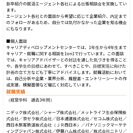
新卒紹介の就活エージェント各社による出張相談会を実施してい
ます。

エージェント各社との面談から希望に応じて企業紹介、内定まで
のフォローがあるため、自分では気付かなかった企業を知る機会
にもなります。

■個人面談

キャリアディベロップメントセンターでは、1年生から4年生まで
キャリア・就職に関する相談を1on1で行っています。この面談
では、キャリアアドバイザーとの対話を通した気づきを得ること
や、各学生の目標にあわせて、すべきことや、目標実現に向けた
計画の立て方なども丁寧にアドバイスします。就職活動において
は、自己分析や企業・業界分析、履歴書・エントリーシートの作
成支援、模擬面接など幅広く対応しています。
就職実績
（経営学科　過去3年間）

ニデック株式会社／シャープ株式会社／メットライフ生命保険株
式会社／京セラ株式会社／日本通運株式会社／セコム株式会社／
西日本旅客鉄道株式会社（ＪＲ西日本）／パナソニックマーケテ
ィングジャパン株式会社／伊藤ハム株式会社／株式会社ニトリ／