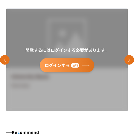
閲覧するにはログインする必要があります。
前のスライド
次
ログインする
無料
University Name
Overview
Re
c
ommend