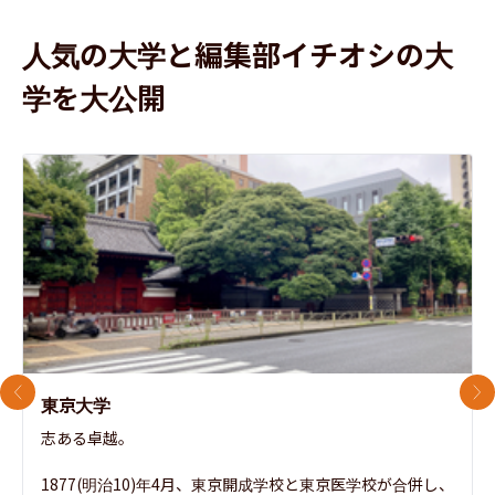
人気の大学と編集部イチオシの大
学を大公開
前のスライド
次
東京大学
志ある卓越。

1877(明治10)年4月、東京開成学校と東京医学校が合併し、