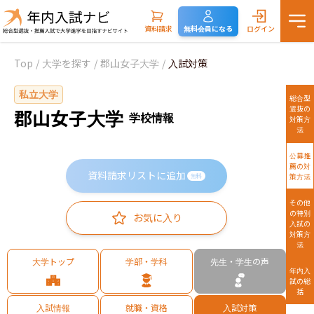
資料請求
無料会員になる
ログイン
Top
/
大学を探す
/
郡山女子大学
/
入試対策
私立大学
総合型
選抜の
郡山女子大学
学校情報
対策方
法
公募推
薦の対
資料請求リストに追加
策方法
無料
その他
の特別
お気に入り
入試の
対策方
法
大学トップ
学部・学科
先生・学生の声
年内入
試の総
括
入試情報
就職・資格
入試対策