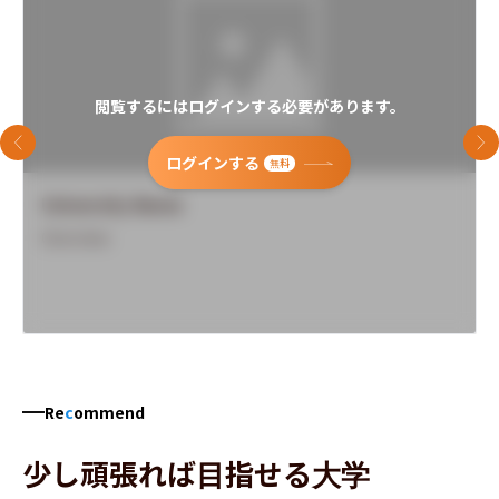
閲覧するにはログインする必要があります。
前のスライド
次
ログインする
無料
University Name
Overview
Re
c
ommend
少し頑張れば目指せる大学