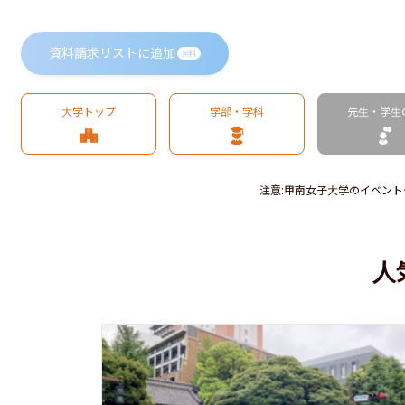
資料請求リストに追加
無料
大学トップ
学部・学科
先生・学生
注意
:
甲南女子大学のイベント
人