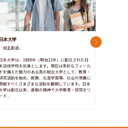
日本大学
中央大学
次のスライド
「自主創造」

次世代を拓
開かれた大
日本大学は、1889年（明治22年）に創立された日
本法律学校を前身とします。現在は多彩なフィール
1885年
ドを備えた魅力のある真の総合大学として、教育・
養フ」とい
研究活動を始め、医療、生涯学習等、社会の発展に
る伝統と実
貢献すべくさまざまな活動を展開しています。日本
にも、社会
大学は創立以来、進取の精神で大学教育・研究をリ
してきまし
ード...
究...