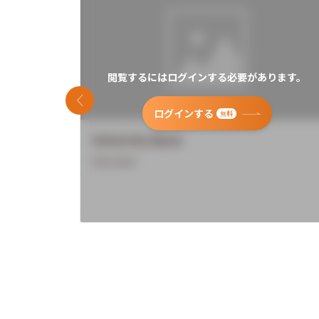
閲覧するにはログインする必要があります。
前のスライド
ログインする
無料
University Name
Overview