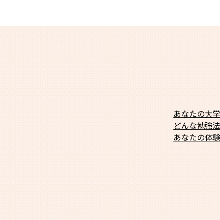
あなたの大
どんな勉強
あなたの体