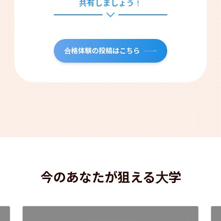
共有しましょう！
合格体験の投稿はこちら
今のあなたが狙える大学