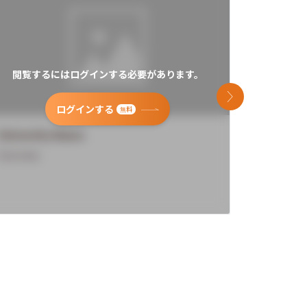
閲覧するにはログインする必要があります。
閲覧す
次のスライド
ログインする
無料
University Name
Universi
Overview
Overview