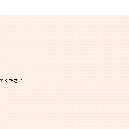
てください！