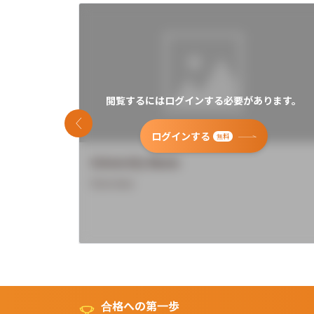
閲覧するにはログインする必要があります。
前のスライド
ログインする
無料
University Name
Overview
合格への第一歩