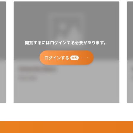
閲覧するにはログインする必要があります。
ログインする
無料
University Name
Overview