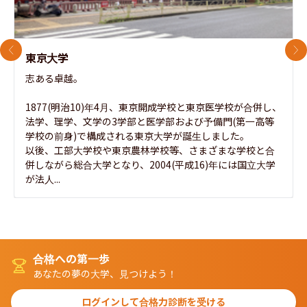
前のスライド
次
東京大学
志ある卓越。

1877(明治10)年4月、東京開成学校と東京医学校が合併し、
法学、理学、文学の3学部と医学部および予備門(第一高等
学校の前身)で構成される東京大学が誕生しました。

以後、工部大学校や東京農林学校等、さまざまな学校と合
併しながら総合大学となり、2004(平成16)年には国立大学
が法人...
合格への第一歩
あなたの夢の大学、見つけよう！
ログインして合格力診断を受ける