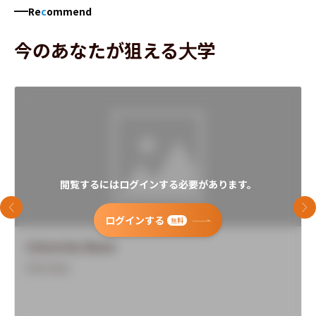
Re
c
ommend
今のあなたが狙える大学
閲覧するにはログインする必要があります。
前のスライド
次
ログインする
無料
University Name
Overview