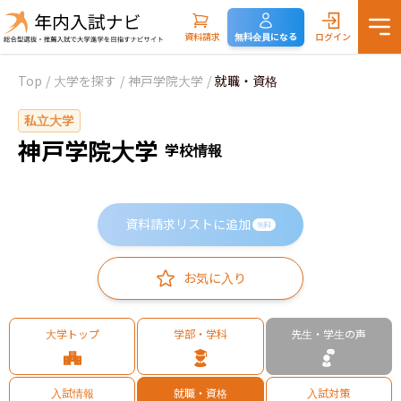
資料請求
無料会員になる
ログイン
Top
/
大学を探す
/
神戸学院大学
/
就職・資格
私立大学
神戸学院大学
学校情報
資料請求リストに追加
無料
お気に入り
大学トップ
学部・学科
先生・学生の声
入試情報
就職・資格
入試対策