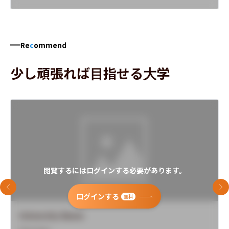
Re
c
ommend
少し頑張れば目指せる大学
閲覧するにはログインする必要があります。
前のスライド
次
ログインする
無料
University Name