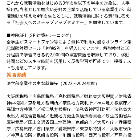
これから就職活動をはじめる3年次生以下の学生を対象に、人事
採用担当者として幅広い分野の企業で活躍している卒業生が、就
職活動を終えた4年次生とともに、就職活動に関する質問に答え
る「社会人へのステップアップセミナー」を開催しています。

■神院SPI（SPI対策eラーニング）

全学生がスマートフォン等により無料で利用可能なオンライン筆
記試験対策ツール「神院SPI」を導入しています。解説教材と10
分程度で学習できる約2,000問の演習問題を収録しており、移動
時間などのスキマ時間を活用して反復学習が可能です。模擬テス
トも用意しています。
就職実績
法学部卒業生の主な就職先（2022〜2024年度）

大阪国税局／広島国税局／高松国税局／財務省大阪税関／財務省
神戸税関／京都地方裁判所／奈良地方裁判所／神戸地方検察庁／
高知地方検察庁／松江地方検察庁／法務省神戸刑務所／法務省大
阪出入国在留管理局／近畿地方更生保護法委員会／厚生労働省兵
庫労働局／国土交通省国土地理院／京都府庁／大阪府庁／兵庫県
庁／広島県庁／香川県庁／愛媛県庁／東京都特別区／大阪市役所
／神戸市役所／尼崎市役所／川西市役所／西宮市役所／芦屋市役