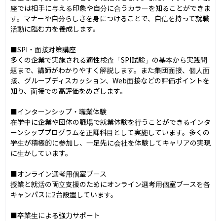
座では相手に与える印象や自分に合うカラーを知ることができま
す。マナーや自分らしさを身につけることで、自信を持って就職
活動に臨む力を養成します。

■SPI・面接対策講座

多くの企業で実施される適性検査「SPI試験」の基本から実践問
題まで、講師がわかりやすく解説します。また集団面接、個人面
接、グループディスカッション、Web面接などの評価ポイントを
知り、面接での高評価をめざします。

■インターンシップ・職業体験

在学中に企業や団体の職場で就業体験を行うことができるインタ
ーンシッププログラムを正課科目として実施しています。多くの
学生が積極的に参加し、一足先に会社を体験してキャリアの実現
に生かしています。

■オンライン選考用個室ブース

授業と就活の両立支援のためにオンライン選考用個室ブースを各
キャンパスに2台設置しています。

■卒業生による強力サポート
