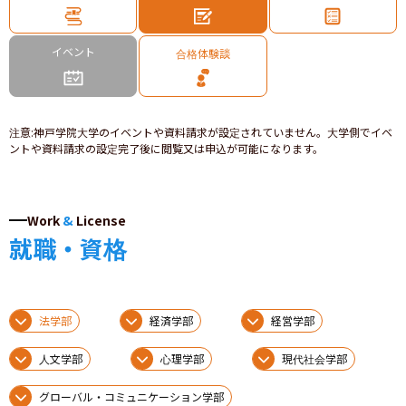
イベント
合格体験談
注意
:
神戸学院大学のイベントや資料請求が設定されていません。大学側でイベ
ントや資料請求の設定完了後に閲覧又は申込が可能になります。
Work
&
License
就職・資格
法学部
経済学部
経営学部
人文学部
心理学部
現代社会学部
グローバル・コミュニケーション学部