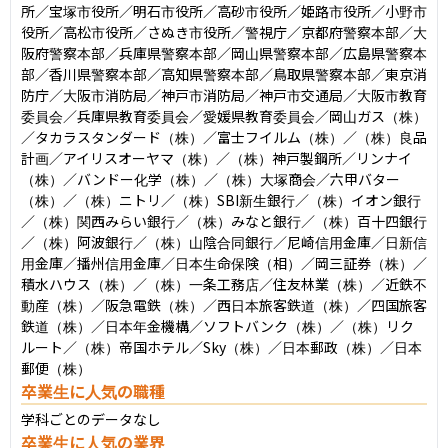
所／宝塚市役所／明石市役所／高砂市役所／姫路市役所／小野市
役所／高松市役所／さぬき市役所／警視庁／京都府警察本部／大
阪府警察本部／兵庫県警察本部／岡山県警察本部／広島県警察本
部／香川県警察本部／高知県警察本部／鳥取県警察本部／東京消
防庁／大阪市消防局／神戸市消防局／神戸市交通局／大阪市教育
委員会／兵庫県教育委員会／愛媛県教育委員会／岡山ガス（株）
／タカラスタンダード（株）／富士フイルム（株）／（株）良品
計画／アイリスオーヤマ（株）／（株）神戸製鋼所／リンナイ
（株）／バンドー化学（株）／（株）大塚商会／六甲バター
（株）／（株）ニトリ／（株）SBI新生銀行／（株）イオン銀行
／（株）関西みらい銀行／（株）みなと銀行／（株）百十四銀行
／（株）阿波銀行／（株）山陰合同銀行／尼崎信用金庫／日新信
用金庫／播州信用金庫／日本生命保険（相）／岡三証券（株）／
積水ハウス（株）／（株）一条工務店／住友林業（株）／近鉄不
動産（株）／阪急電鉄（株）／西日本旅客鉄道（株）／四国旅客
鉄道（株）／日本年金機構／ソフトバンク（株）／（株）リク
ルート／（株）帝国ホテル／Sky（株）／日本郵政（株）／日本
郵便（株）
卒業生に人気の職種
学科ごとのデータなし
卒業生に人気の業界