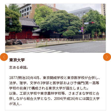
前のスライド
次
東京大学
志ある卓越。

1877(明治10)年4月、東京開成学校と東京医学校が合併し、
法学、理学、文学の3学部と医学部および予備門(第一高等
学校の前身)で構成される東京大学が誕生しました。

以後、工部大学校や東京農林学校等、さまざまな学校と合
併しながら総合大学となり、2004(平成16)年には国立大学
が法人...