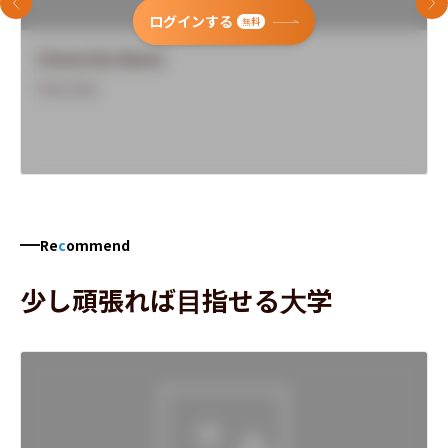
前のスライド
次
ログインする
無料
University Name
Overview
Re
c
ommend
少し頑張れば目指せる大学