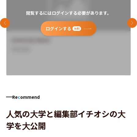
閲覧するにはログインする必要があります。
前のスライド
次
ログインする
無料
University Name
Overview
Re
c
ommend
人気の大学と編集部イチオシの大
学を大公開