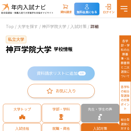
資料請求
無料会員になる
ログイン
Top
/
大学を探す
/
神戸学院大学
/
入試対策
/
詳細
私立大学
各学
部・学
神戸学院大学
学校情報
科の出
願基
準・出
願書類
と二次
選抜に
資料請求リストに追加
無料
ついて
各学科
お気に入り
の総合
型選抜
の対策
ポイン
大学トップ
学部・学科
先生・学生の声
ト
総合型
選抜に
入試情報
就職・資格
入試対策
対する