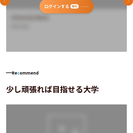
前のスライド
次
ログインする
無料
University Name
Overview
Re
c
ommend
少し頑張れば目指せる大学