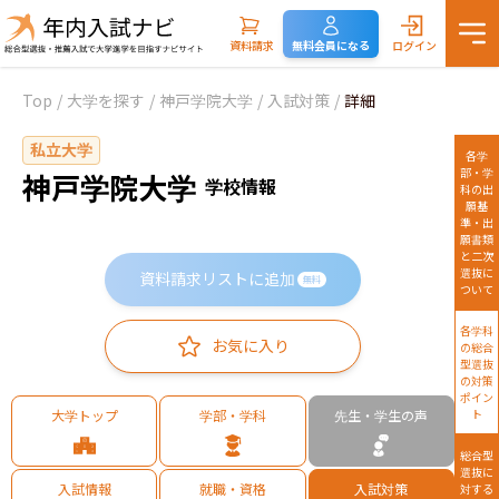
資料請求
無料会員になる
ログイン
Top
/
大学を探す
/
神戸学院大学
/
入試対策
/
詳細
私立大学
各学
部・学
神戸学院大学
学校情報
科の出
願基
準・出
願書類
と二次
選抜に
資料請求リストに追加
無料
ついて
各学科
お気に入り
の総合
型選抜
の対策
ポイン
大学トップ
学部・学科
先生・学生の声
ト
総合型
選抜に
入試情報
就職・資格
入試対策
対する