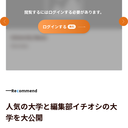
閲覧するにはログインする必要があります。
前のスライド
次
ログインする
無料
University Name
Overview
Re
c
ommend
人気の大学と編集部イチオシの大
学を大公開