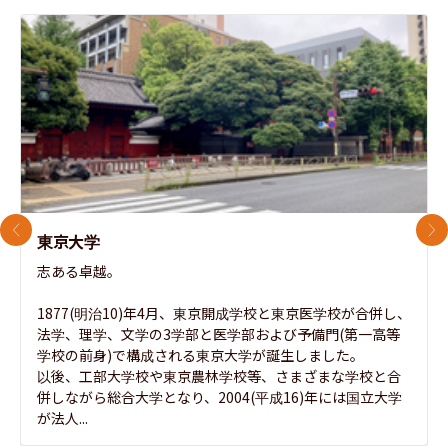
前のスライド
次
東京大学
志ある卓越。

1877(明治10)年4月、東京開成学校と東京医学校が合併し、
法学、理学、文学の3学部と医学部および予備門(第一高等
学校の前身)で構成される東京大学が誕生しました。

以後、工部大学校や東京農林学校等、さまざまな学校と合
併しながら総合大学となり、2004(平成16)年には国立大学
が法人...