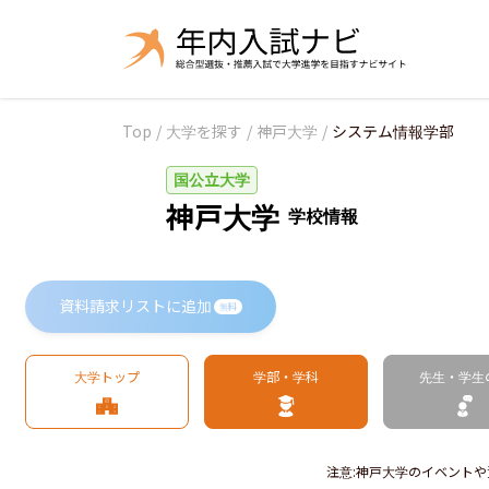
Top
/
大学を探す
/
神戸大学
/
システム情報学部
国公立大学
神戸大学
学校情報
資料請求リストに追加
無料
大学トップ
学部・学科
先生・学生
注意
:
神戸大学のイベントや