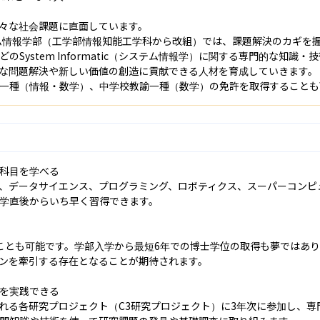
々な社会課題に直面しています。

テム情報学部（工学部情報知能工学科から改組）では、課題解決のカギを握
System Informatic（システム情報学）に関する専門的な知識
な問題解決や新しい価値の創造に貢献できる人材を育成していきます。

一種（情報・数学）、中学校教諭一種（数学）の免許を取得することも
科目を学べる

I、データサイエンス、プログラミング、ロボティクス、スーパーコンピ
学直後からいち早く習得できます。

ことも可能です。学部入学から最短6年での博士学位の取得も夢ではあ
ンを牽引する存在となることが期待されます。

を実践できる

れる各研究プロジェクト（C3研究プロジェクト）に3年次に参加し、専