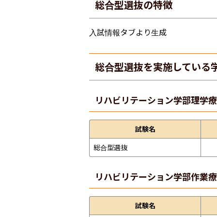
総合型選抜の特徴
入試情報タブより生成
総合型選抜を実施している
リハビリテーション学部
理学
試験名
総合型選抜
リハビリテーション学部
作業
試験名