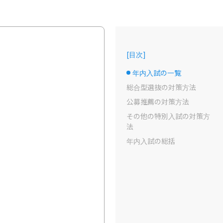
[
目次
]
年内入試の一覧
選択中のドット
総合型選抜の対策方法
公募推薦の対策方法
その他の特別入試の対策方
法
年内入試の総括