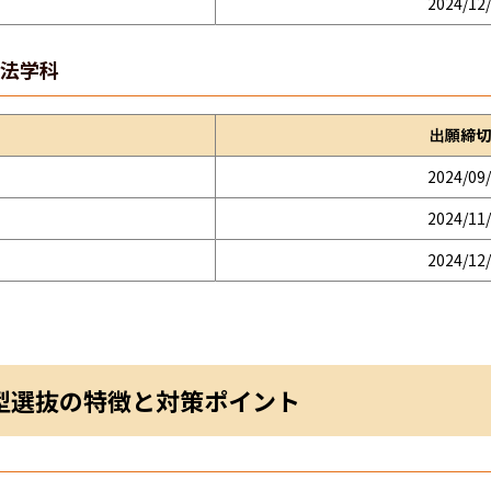
2024/12
療法学科
出願締切
2024/09
2024/11
2024/12
型選抜の特徴と対策ポイント