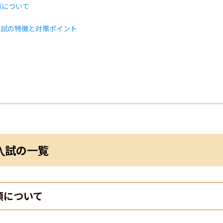
策について
入試の特徴と対策ポイント
括
入試の一覧
類について