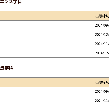
イエンス学科
出願締切
2024/09
2024/12
2024/11
2024/12
療法学科
出願締切
2024/09
2024/11