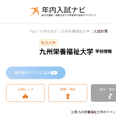
Top
/
大学を探す
/
九州栄養福祉大学
/
入試対策
私立大学
九州栄養福祉大学
学校情報
資料請求リストに追加
無料
大学トップ
学部・学科
先生・学生
注意
:
九州栄養福祉大学のイベン