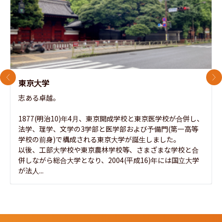
前のスライド
次
東京大学
志ある卓越。

1877(明治10)年4月、東京開成学校と東京医学校が合併し、
法学、理学、文学の3学部と医学部および予備門(第一高等
学校の前身)で構成される東京大学が誕生しました。

以後、工部大学校や東京農林学校等、さまざまな学校と合
併しながら総合大学となり、2004(平成16)年には国立大学
が法人...