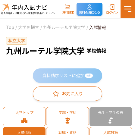
資料請求
無料会員になる
ログイン
Top
/
大学を探す
/
九州ルーテル学院大学
/
入試情報
私立大学
九州ルーテル学院大学
学校情報
資料請求リストに追加
無料
お気に入り
大学トップ
学部・学科
先生・学生の声
入試情報
就職・資格
入試対策