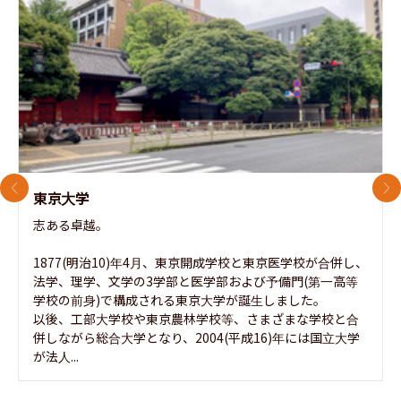
前のスライド
次
東京大学
志ある卓越。

1877(明治10)年4月、東京開成学校と東京医学校が合併し、
法学、理学、文学の3学部と医学部および予備門(第一高等
学校の前身)で構成される東京大学が誕生しました。

以後、工部大学校や東京農林学校等、さまざまな学校と合
併しながら総合大学となり、2004(平成16)年には国立大学
が法人...