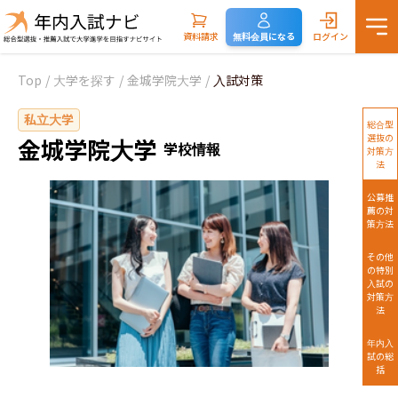
資料請求
無料会員になる
ログイン
Top
/
大学を探す
/
金城学院大学
/
入試対策
私立大学
総合型
選抜の
金城学院大学
学校情報
対策方
法
公募推
薦の対
策方法
その他
の特別
入試の
対策方
法
年内入
試の総
括