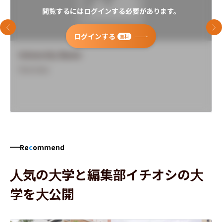
閲覧するにはログインする必要があります。
前のスライド
次
ログインする
無料
University Name
Overview
Re
c
ommend
人気の大学と編集部イチオシの大
学を大公開