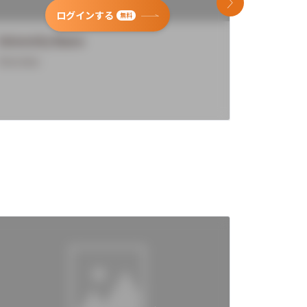
次のスライド
ログインする
無料
University Name
Universi
Overview
Overview