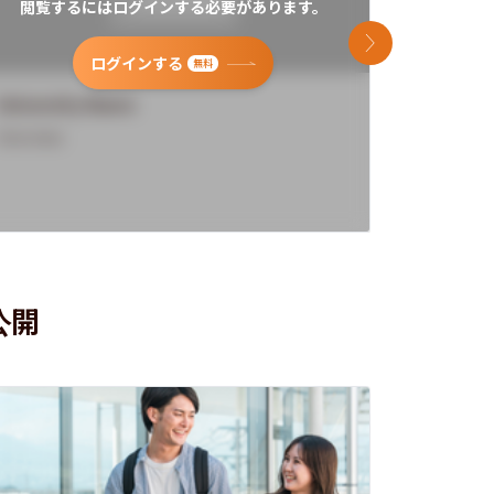
閲覧するにはログインする必要があります。
閲覧す
次のスライド
ログインする
無料
University Name
Universi
Overview
Overview
公開