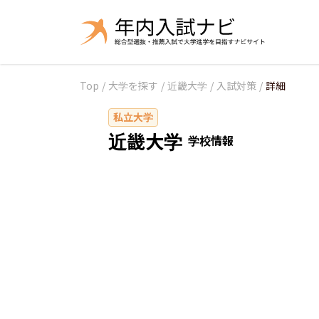
Top
/
大学を探す
/
近畿大学
/
入試対策
/
詳細
私立大学
近畿大学
学校情報