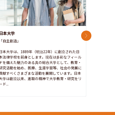
日本大学
中央大学
次のスライド
「自主創造」

次世代を拓
開かれた大
日本大学は、1889年（明治22年）に創立された日
本法律学校を前身とします。現在は多彩なフィール
1885年
ドを備えた魅力のある真の総合大学として、教育・
養フ」とい
研究活動を始め、医療、生涯学習等、社会の発展に
る伝統と実
貢献すべくさまざまな活動を展開しています。日本
にも、社会
大学は創立以来、進取の精神で大学教育・研究をリ
してきまし
ード...
究...