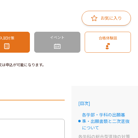
お気に入り
イベント
入試対策
合格体験談
又は申込が可能になります。
[
目次
]
各学部・学科の出願基
準・出願書類と二次選抜
選択中のドット
について
各学科の総合型選抜の対策