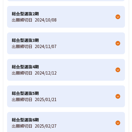
総合型選抜2期
出願締切日
2024/10/08
総合型選抜3期
出願締切日
2024/11/07
総合型選抜4期
出願締切日
2024/12/12
総合型選抜5期
出願締切日
2025/01/21
総合型選抜6期
出願締切日
2025/02/27