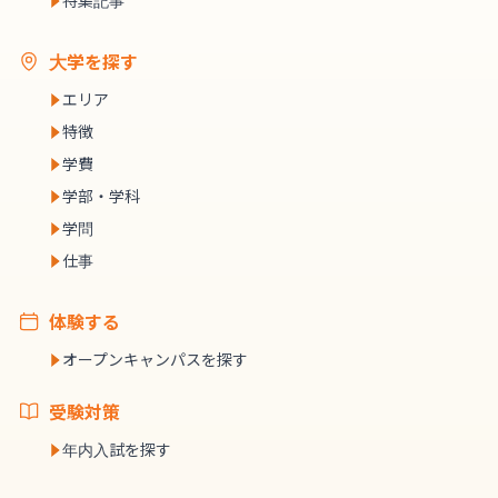
特集記事
大学を探す
エリア
特徴
学費
学部・学科
学問
仕事
体験する
オープンキャンパスを探す
受験対策
年内入試を探す