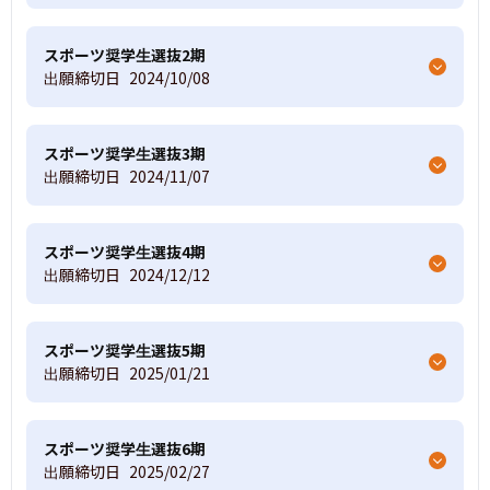
スポーツ奨学生選抜2期
出願締切日
2024/10/08
スポーツ奨学生選抜3期
出願締切日
2024/11/07
スポーツ奨学生選抜4期
出願締切日
2024/12/12
スポーツ奨学生選抜5期
出願締切日
2025/01/21
スポーツ奨学生選抜6期
出願締切日
2025/02/27