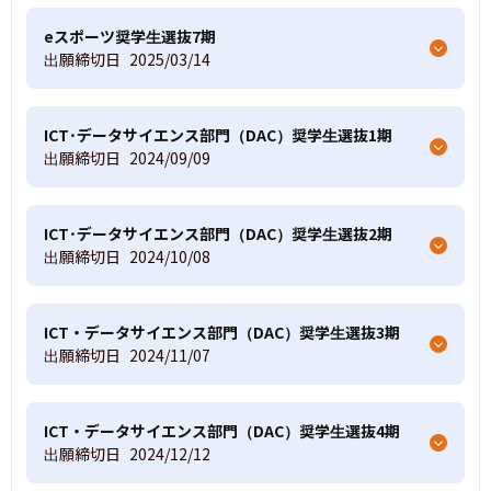
eスポーツ奨学生選抜7期
出願締切日
2025/03/14
ICT･データサイエンス部門（DAC）奨学生選抜1期
出願締切日
2024/09/09
ICT･データサイエンス部門（DAC）奨学生選抜2期
出願締切日
2024/10/08
ICT・データサイエンス部門（DAC）奨学生選抜3期
出願締切日
2024/11/07
ICT・データサイエンス部門（DAC）奨学生選抜4期
出願締切日
2024/12/12