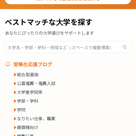
ベストマッチな大学を探す
あなたにぴったりの大学選びをサポートします
受験生応援ブログ
総合型選抜
公募推薦・推薦入試
大学進学関係
学部・学科
学問
なりたい仕事、職業
親御様向け