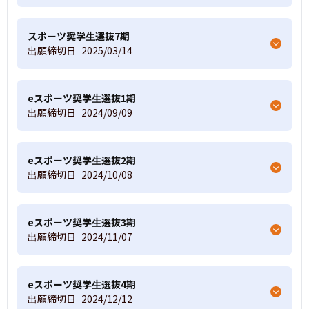
スポーツ奨学生選抜7期
出願締切日
2025/03/14
eスポーツ奨学生選抜1期
出願締切日
2024/09/09
eスポーツ奨学生選抜2期
出願締切日
2024/10/08
eスポーツ奨学生選抜3期
出願締切日
2024/11/07
eスポーツ奨学生選抜4期
出願締切日
2024/12/12