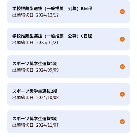
学校推薦型選抜（一般推薦 公募）B日程
出願締切日
2024/12/12
学校推薦型選抜（一般推薦 公募）C日程
出願締切日
2025/01/21
スポーツ奨学生選抜1期
出願締切日
2024/09/09
スポーツ奨学生選抜2期
出願締切日
2024/10/08
スポーツ奨学生選抜3期
出願締切日
2024/11/07