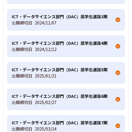
ICT・データサイエンス部門（DAC）奨学生選抜3期
出願締切日
2024/11/07
ICT・データサイエンス部門（DAC）奨学生選抜4期
出願締切日
2024/12/12
ICT・データサイエンス部門（DAC）奨学生選抜5期
出願締切日
2025/01/21
ICT・データサイエンス部門（DAC）奨学生選抜6期
出願締切日
2025/02/27
ICT・データサイエンス部門（DAC）奨学生選抜7期
出願締切日
2025/03/14