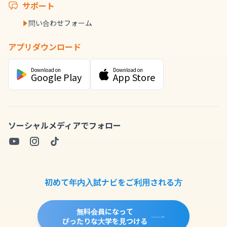
サポート
問い合わせフォーム
アプリダウンロード
Download on
Download on
Google Play
App Store
ソーシャルメディアでフォロー
初めて年内入試ナビをご利用される方
無料会員になって
ぴったりな大学を見つける