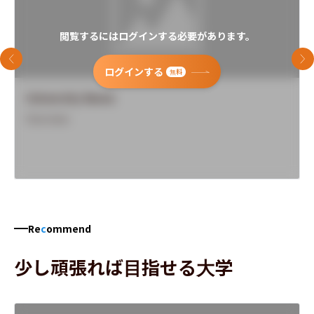
閲覧するにはログインする必要があります。
前のスライド
次
ログインする
無料
University Name
Overview
Re
c
ommend
少し頑張れば目指せる大学