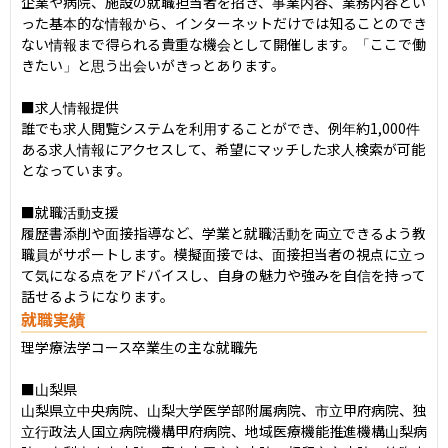
企業や病院、施設の就職担当者を招き、事業内容、業務内容とい
った基本的な情報から、インターネットだけでは知ることのでき
ない情報まで得られる貴重な機会として開催します。「ここで働
きたい」と思う出会いがきっとあります。

■求人情報提供

誰でも求人閲覧システムを利用することができ、例年約1,000件
ある求人情報にアクセスして、希望にマッチした求人検索が可能
となっています。

■就職活動支援

履歴書添削や面接指導など、学業と就職活動を両立できるよう教
職員がサポートします。模擬面接では、面接担当者の視点に立っ
て気になる点をアドバイスし、自身の魅力や強みを自信を持って
話せるようになります。
就職実績
理学療法学コース卒業生の主な就職先

■山梨県

山梨県立中央病院、山梨大学医学部附属病院、市立甲府病院、独
立行政法人国立病院機構甲府病院、地域医療機能推進機構山梨病