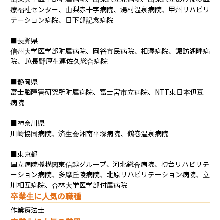
療福祉センター、山梨赤十字病院、湯村温泉病院、甲州リハビリ
テーション病院、日下部記念病院

■長野県

信州大学医学部附属病院、岡谷市民病院、相澤病院、諏訪湖畔病
院、JA長野厚生連佐久総合病院

■静岡県

富士脳障害研究所附属病院、富士宮市立病院、NTT東日本伊豆
病院

■神奈川県

川崎協同病院、済生会湘南平塚病院、鶴巻温泉病院

■東京都

国立病院機構関東信越グループ、河北総合病院、初台リハビリテ
ーション病院、多摩丘陵病院、北原リハビリテーション病院、立
川相互病院、杏林大学医学部付属病院
卒業生に人気の職種
作業療法士