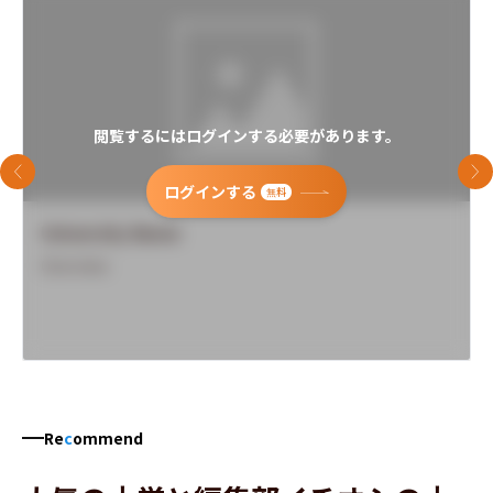
閲覧するにはログインする必要があります。
前のスライド
次
ログインする
無料
University Name
Overview
Re
c
ommend