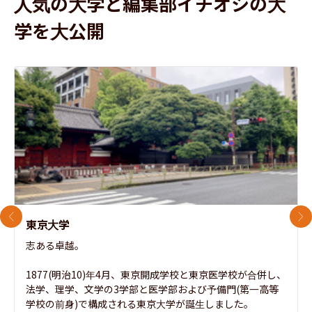
人気の大学と編集部イチオシの大
学を大公開
前のスライド
次
東京大学
志ある卓越。

1877(明治10)年4月、東京開成学校と東京医学校が合併し、
法学、理学、文学の3学部と医学部および予備門(第一高等
学校の前身)で構成される東京大学が誕生しました。
