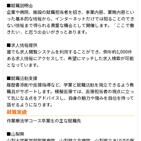
■就職説明会

企業や病院、施設の就職担当者を招き、事業内容、業務内容とい
った基本的な情報から、インターネットだけでは知ることのでき
ない情報まで得られる貴重な機会として開催します。「ここで働
きたい」と思う出会いがきっとあります。

■求人情報提供

誰でも求人閲覧システムを利用することができ、例年約1,000件
ある求人情報にアクセスして、希望にマッチした求人検索が可能
となっています。

■就職活動支援

履歴書添削や面接指導など、学業と就職活動を両立できるよう教
職員がサポートします。模擬面接では、面接担当者の視点に立っ
て気になる点をアドバイスし、自身の魅力や強みを自信を持って
話せるようになります。
就職実績
作業療法学コース卒業生の主な就職先

■山梨県

山梨大学医学部附属病院、山梨県立北病院、山梨県立あけぼの医