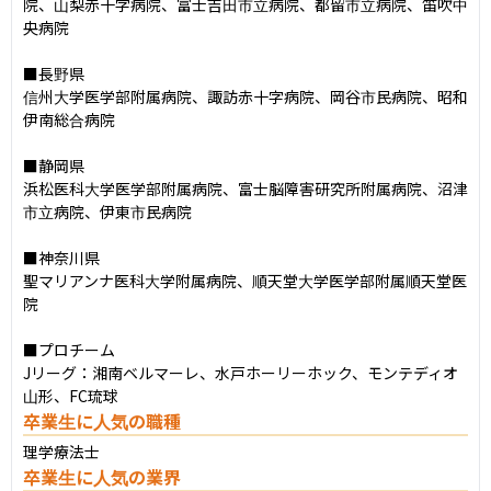
院、山梨赤十字病院、富士吉田市立病院、都留市立病院、笛吹中
央病院

■長野県

信州大学医学部附属病院、諏訪赤十字病院、岡谷市民病院、昭和
伊南総合病院

■静岡県

浜松医科大学医学部附属病院、富士脳障害研究所附属病院、沼津
市立病院、伊東市民病院

■神奈川県

聖マリアンナ医科大学附属病院、順天堂大学医学部附属順天堂医
院

■プロチーム

Jリーグ：湘南ベルマーレ、水戸ホーリーホック、モンテディオ
山形、FC琉球
卒業生に人気の職種
理学療法士
卒業生に人気の業界