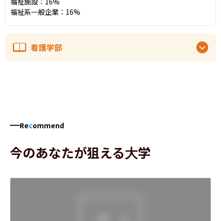
福祉施設：16%

福祉系一般企業：16%
看護学部
Re
c
ommend
今のあなたが狙える大学