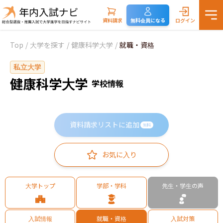
資料請求
無料会員になる
ログイン
Top
/
大学を探す
/
健康科学大学
/
就職・資格
私立大学
健康科学大学
学校情報
資料請求リストに追加
無料
お気に入り
大学トップ
学部・学科
先生・学生の声
入試情報
就職・資格
入試対策