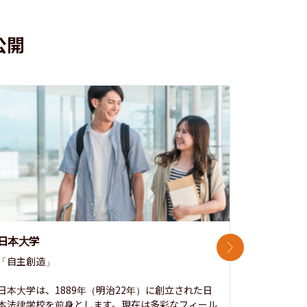
公開
日本大学
中央大学
次のスライド
「自主創造」

次世代を拓
開かれた大
日本大学は、1889年（明治22年）に創立された日
本法律学校を前身とします。現在は多彩なフィール
1885年