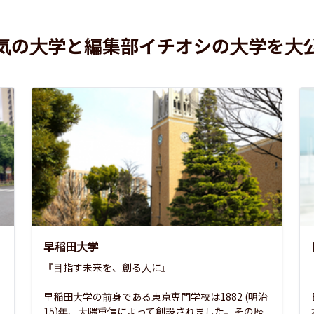
気の大学と編集部イチオシの大学を大
早稲田大学
『目指す未来を、創る人に』

早稲田大学の前身である東京専門学校は1882 (明治
15)年、大隈重信によって創設されました。その歴