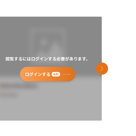
閲覧するにはログインする必要があります。
閲覧す
次のスライド
ログインする
無料
University Name
Universi
Overview
Overview