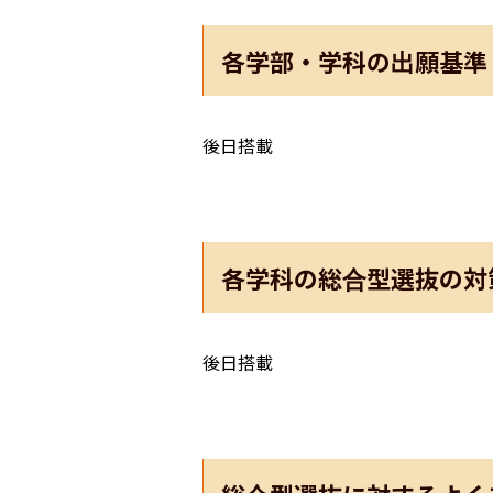
各学部・学科の出願基準
後日搭載
各学科の総合型選抜の対
後日搭載