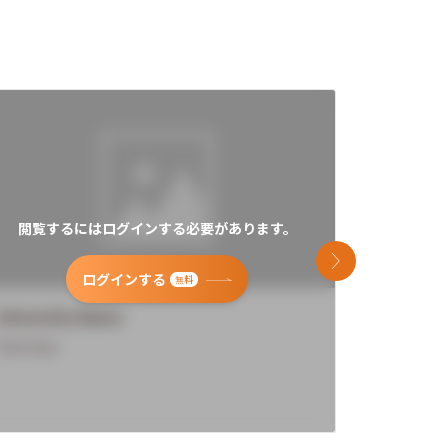
閲覧するにはログインする必要があります。
閲覧す
次のスライド
ログインする
無料
University Name
Universi
Overview
Overview