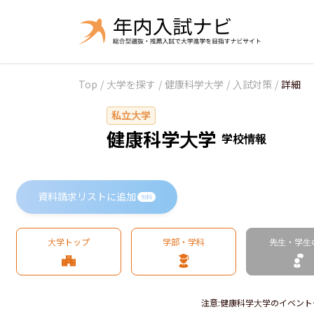
Top
/
大学を探す
/
健康科学大学
/
入試対策
/
詳細
私立大学
健康科学大学
学校情報
資料請求リストに追加
無料
大学トップ
学部・学科
先生・学生
注意
:
健康科学大学のイベント