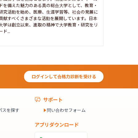
ドを備えた魅力のある真の総合大学として、教育・
養フ」とい
研究活動を始め、医療、生涯学習等、社会の発展に
る伝統と実
貢献すべくさまざまな活動を展開しています。日本
にも、社会
大学は創立以来、進取の精神で大学教育・研究をリ
してきまし
ード...
究...
ログインして合格力診断を受ける
サポート
パスを探す
問い合わせフォーム
アプリダウンロード