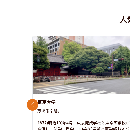
人
東京大学
前のスライド
志ある卓越。

1877(明治10)年4月、東京開成学校と東京医学校が
合併し、法学、理学、文学の3学部と医学部および