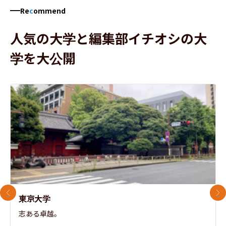
Re
c
ommend
人気の大学と編集部イチオシの大
学を大公開
前のスライド
次
東京大学
志ある卓越。
