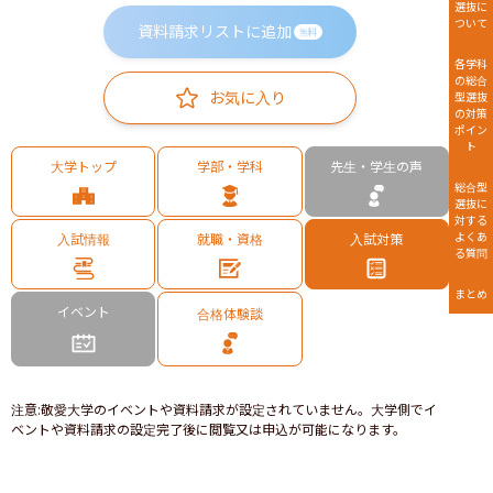
選抜に
ついて
資料請求リストに追加
無料
各学科
の総合
お気に入り
型選抜
の対策
ポイン
ト
大学トップ
学部・学科
先生・学生の声
総合型
選抜に
対する
よくあ
入試情報
就職・資格
入試対策
る質問
まとめ
イベント
合格体験談
注意
:
敬愛大学のイベントや資料請求が設定されていません。大学側でイ
ベントや資料請求の設定完了後に閲覧又は申込が可能になります。