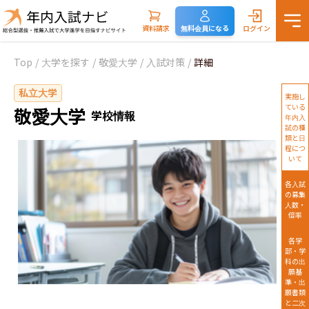
資料請求
無料会員になる
ログイン
Top
/
大学を探す
/
敬愛大学
/
入試対策
/
詳細
私立大学
実施し
ている
敬愛大学
学校情報
年内入
試の種
類と日
程につ
いて
各入試
の募集
人数・
倍率
各学
部・学
科の出
願基
準・出
願書類
と二次