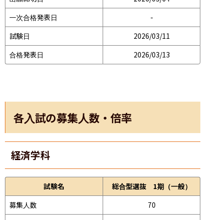
一次合格発表日
-
試験日
2026/03/11
合格発表日
2026/03/13
各入試の募集人数・倍率
経済学科
試験名
総合型選抜 1期（一般）
募集人数
70