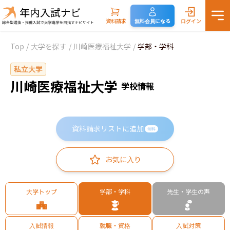
資料請求
無料会員になる
ログイン
Top
/
大学を探す
/
川崎医療福祉大学
/
学部・学科
私立大学
川崎医療福祉大学
学校情報
資料請求リストに追加
無料
お気に入り
大学トップ
学部・学科
先生・学生の声
入試情報
就職・資格
入試対策