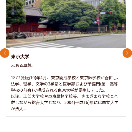
前のスライド
次
東京大学
志ある卓越。

1877(明治10)年4月、東京開成学校と東京医学校が合併し、
法学、理学、文学の3学部と医学部および予備門(第一高等
学校の前身)で構成される東京大学が誕生しました。

以後、工部大学校や東京農林学校等、さまざまな学校と合
併しながら総合大学となり、2004(平成16)年には国立大学
が法人...