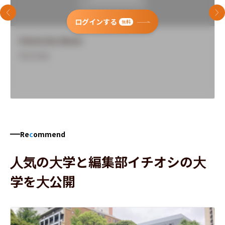
前のスライド
次
ログインする
無料
University Name
Overview
Re
c
ommend
人気の大学と編集部イチオシの大
学を大公開