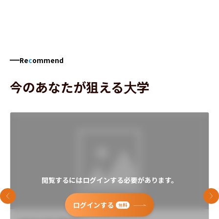
Re
c
ommend
今のあなたが狙える大学
閲覧するにはログインする必要があります。
前のスライド
次
ログインする
無料