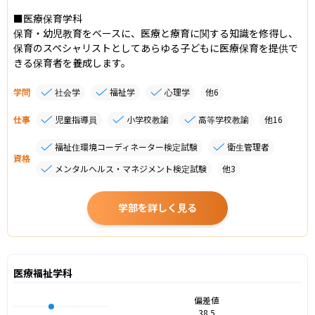
■医療保育学科

保育・幼児教育をベースに、医療と療育に関する知識を修得し、
保育のスペシャリストとしてあらゆる子どもに医療保育を提供で
きる保育者を養成します。
学問
社会学
福祉学
心理学
他
6
仕事
児童指導員
小学校教諭
高等学校教諭
他
16
福祉住環境コーディネーター検定試験
衛生管理者
資格
メンタルヘルス・マネジメント検定試験
他
3
学部を詳しく見る
医療福祉学科
偏差値
38.5