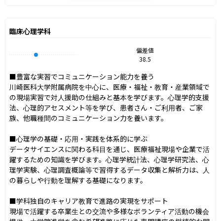
臨床心理学科
偏差値
38.5
■豊富な実習でコミュニケーション能力を養う

川崎医科大学附属病院を中心に、医療・福祉・教育・産業領域で
の現場実習で対人援助の仕組みと基本を学びます。心理学的支援
法、心理的アセスメント等を学び、患者さん・ご利用者、ご家
族、他職種間のコミュニケーション力を養います。

■心理学の基礎・応用・実践を体系的に学ぶ

データサイエンスに関わる科目を通じ、医療福祉現場や企業で活
躍するための知識を学びます。心理学統計法、心理学研究法、心
理学実験、心理調査概論等で習得するデータ収集と解析力は、人
の暮らしや行動を理解する基礎になります。

■学科独自のキャリア教育で進路の実現をサポート

現場で活躍する卒業生との交流や多様なボランティア活動の機会