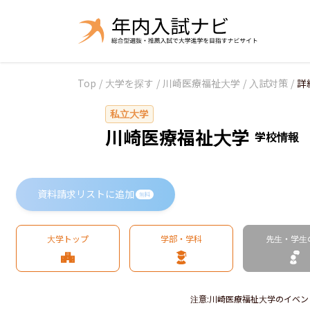
Top
/
大学を探す
/
川崎医療福祉大学
/
入試対策
/
詳
私立大学
川崎医療福祉大学
学校情報
資料請求リストに追加
無料
大学トップ
学部・学科
先生・学生
注意
:
川崎医療福祉大学のイベン