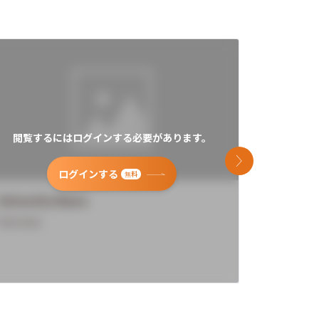
閲覧するにはログインする必要があります。
閲覧す
次のスライド
ログインする
無料
University Name
Universi
Overview
Overview