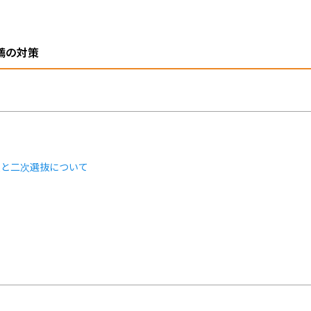
薦の対策
類と二次選抜について
ト