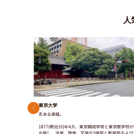
人
東京大学
前のスライド
志ある卓越。

1877(明治10)年4月、東京開成学校と東京医学校が
合併し、法学、理学、文学の3学部と医学部および