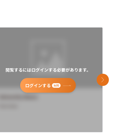
閲覧するにはログインする必要があります。
閲覧す
次のスライド
ログインする
無料
University Name
Universi
Overview
Overview