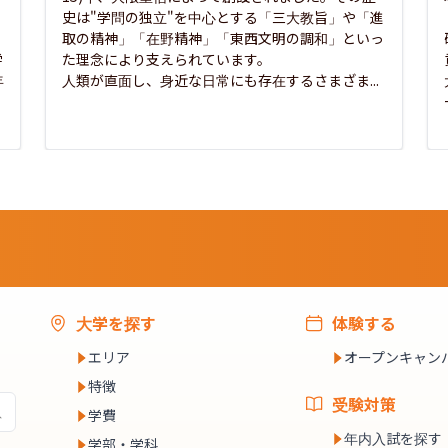
史は"学問の独立"を中心とする「三大教旨」や「進
取の精神」「在野精神」「東西文明の調和」といっ
学
た理念により支えられています。

年
人類が直面し、身近な日常にも存在するさまざま...
大学を探す
体験する
エリア
オープンキャン
特徴
受験対策
学費
年内入試を探す
学部・学科