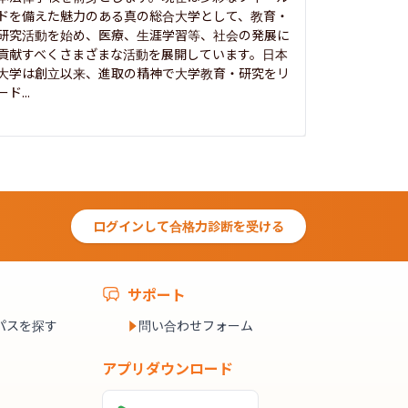
ドを備えた魅力のある真の総合大学として、教育・
養フ」とい
研究活動を始め、医療、生涯学習等、社会の発展に
る伝統と実
貢献すべくさまざまな活動を展開しています。日本
にも、社会
大学は創立以来、進取の精神で大学教育・研究をリ
してきまし
ード...
究...
ログインして合格力診断を受ける
サポート
パスを探す
問い合わせフォーム
アプリダウンロード