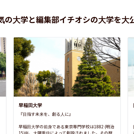
気の大学と編集部イチオシの大学を大
早稲田大学
『目指す未来を、創る人に』

早稲田大学の前身である東京専門学校は1882 (明治
15)年、大隈重信によって創設されました。その歴