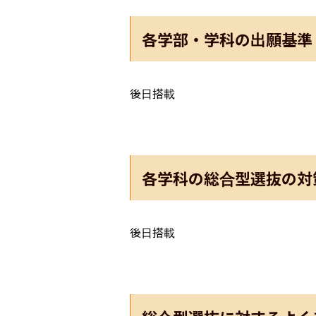
各学部・学科の出願基準
後日搭載
各学科の総合型選抜の対
後日搭載