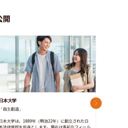
公開
日本大学
中央大学
次のスライド
「自主創造」

次世代を拓
開かれた大
日本大学は、1889年（明治22年）に創立された日
本法律学校を前身とします。現在は多彩なフィール
1885年