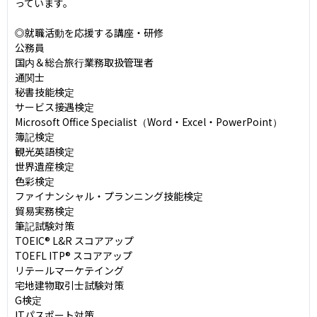
っています。

◎就職活動を応援する講座・研修

公務員

国内＆総合旅行業務取扱管理者

通関士　

秘書技能検定

サービス接遇検定

Microsoft Office Specialist（Word・Excel・PowerPoint）　

簿記検定

観光英語検定

世界遺産検定

色彩検定

ファイナンシャル・プランニング技能検定

貿易実務検定

筆記試験対策

TOEIC® L&R スコアアップ

TOEFL ITP® スコアアップ

リテールマーケテイング　

宅地建物取引士試験対策

G検定　

ITパスポート対策　
