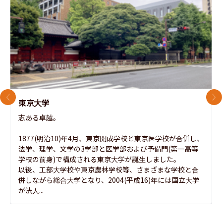
前のスライド
次
東京大学
志ある卓越。

1877(明治10)年4月、東京開成学校と東京医学校が合併し、
法学、理学、文学の3学部と医学部および予備門(第一高等
学校の前身)で構成される東京大学が誕生しました。

以後、工部大学校や東京農林学校等、さまざまな学校と合
併しながら総合大学となり、2004(平成16)年には国立大学
が法人...