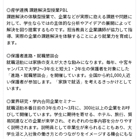
◎産学連携 課題解決型授業PBL

課題解決の体験型授業で、企業などが実際に抱える課題や問題に
対して、学生ならではの主体的な分析やアイデアの展開によって
解決を図り提案するものです。担当教員と企業講師が協力して指
導、実際の企業の課題解決を体験することにより就業力を育成し
ます。

◎保護者進路・就職懇談会

就職活動には家族の支えが大きな励みになります。毎年、中宮キ
ャンパスで大学2～3年生と短大1・2年生の保護者を対象にした
「進路・就職懇談会」を開催しています。全国から約1,000人近
い保護者が参加します。「家族で就活」を考えるきっかけとして
います。

◎業界研究・学内合同企業セミナー

就職活動本番目前の3年生の1～3月に、300社以上の企業をお呼
びして開催しています。学生に期待を寄せる、ホテル、旅行、貿
易関連などの企業が来学され、それぞれの仕事内容を分かりやす
く説明されます。説明員として卒業生が来られることもあり、大
学生活と入社後の働き方とのつながりをイメージする機会にもな