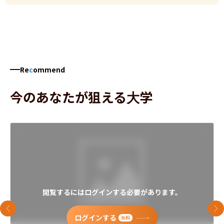
Re
c
ommend
今のあなたが狙える大学
閲覧するにはログインする必要があります。
前のスライド
次
ログインする
無料