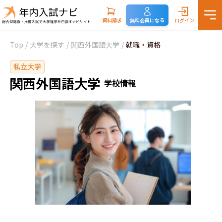
資料請求
無料会員になる
ログイン
Top
/
大学を探す
/
関西外国語大学
/
就職・資格
私立大学
関西外国語大学
学校情報