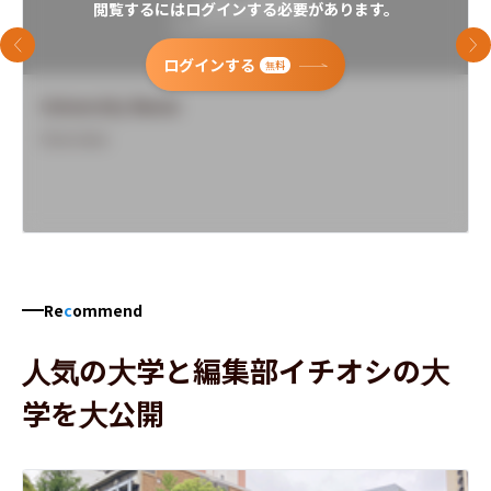
閲覧するにはログインする必要があります。
前のスライド
次
ログインする
無料
University Name
Overview
Re
c
ommend
人気の大学と編集部イチオシの大
学を大公開