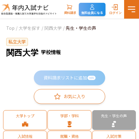
資料請求
無料会員になる
ログイン
Top
/
大学を探す
/
関西大学
/
先生・学生の声
私立大学
関西大学
学校情報
資料請求リストに追加
無料
お気に入り
大学トップ
学部・学科
先生・学生の声
入試情報
就職・資格
入試対策