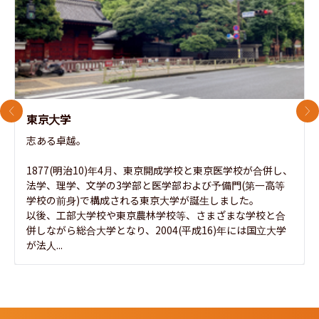
前のスライド
次
東京大学
志ある卓越。

1877(明治10)年4月、東京開成学校と東京医学校が合併し、
法学、理学、文学の3学部と医学部および予備門(第一高等
学校の前身)で構成される東京大学が誕生しました。

以後、工部大学校や東京農林学校等、さまざまな学校と合
併しながら総合大学となり、2004(平成16)年には国立大学
が法人...