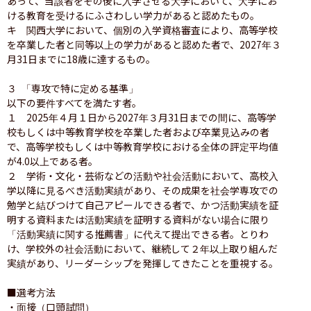
あって、当該者をその後に入学させる大学において、大学にお
ける教育を受けるにふさわしい学力があると認めたもの。

キ　関西大学において、個別の入学資格審査により、高等学校
を卒業した者と同等以上の学力があると認めた者で、2027年３
月31日までに18歳に達するもの。

３ 「専攻で特に定める基準」

以下の要件すべてを満たす者。

１　2025年４月１日から2027年３月31日までの間に、高等学
校もしくは中等教育学校を卒業した者および卒業見込みの者
で、高等学校もしくは中等教育学校における全体の評定平均値
が4.0以上である者。　　

２　学術・文化・芸術などの活動や社会活動において、高校入
学以降に見るべき活動実績があり、その成果を社会学専攻での
勉学と結びつけて自己アピールできる者で、かつ活動実績を証
明する資料または活動実績を証明する資料がない場合に限り
「活動実績に関する推薦書」に代えて提出できる者。とりわ
け、学校外の社会活動において、継続して２年以上取り組んだ
実績があり、リーダーシップを発揮してきたことを重視する。

■選考方法

・面接（口頭試問）
