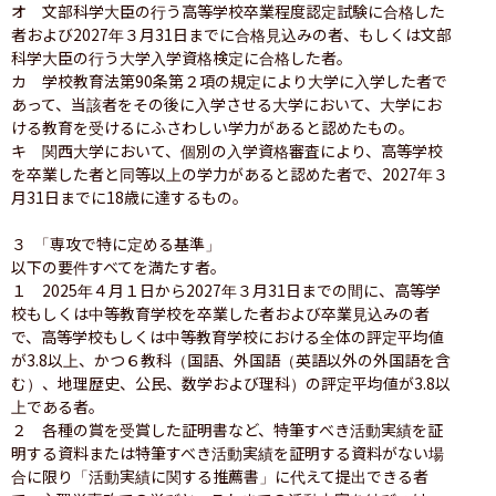
オ　文部科学大臣の行う高等学校卒業程度認定試験に合格した
者および2027年３月31日までに合格見込みの者、もしくは文部
科学大臣の行う大学入学資格検定に合格した者。

カ　学校教育法第90条第２項の規定により大学に入学した者で
あって、当該者をその後に入学させる大学において、大学にお
ける教育を受けるにふさわしい学力があると認めたもの。

キ　関西大学において、個別の入学資格審査により、高等学校
を卒業した者と同等以上の学力があると認めた者で、2027年３
月31日までに18歳に達するもの。

３ 「専攻で特に定める基準」

以下の要件すべてを満たす者。

１　2025年４月１日から2027年３月31日までの間に、高等学
校もしくは中等教育学校を卒業した者および卒業見込みの者
で、高等学校もしくは中等教育学校における全体の評定平均値
が3.8以上、かつ６教科（国語、外国語（英語以外の外国語を含
む）、地理歴史、公民、数学および理科）の評定平均値が3.8以
上である者。

２　各種の賞を受賞した証明書など、特筆すべき活動実績を証
明する資料または特筆すべき活動実績を証明する資料がない場
合に限り「活動実績に関する推薦書」に代えて提出できる者