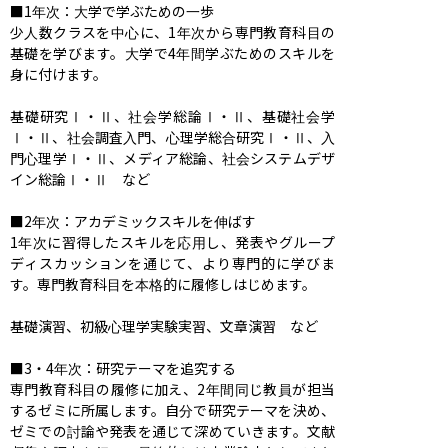
■1年次：大学で学ぶための一歩

少人数クラスを中心に、1年次から専門教育科目の
基礎を学びます。大学で4年間学ぶためのスキルを
身に付けます。

基礎研究Ⅰ・Ⅱ、社会学総論Ⅰ・Ⅱ、基礎社会学
Ⅰ・Ⅱ、社会調査入門、心理学総合研究Ⅰ・Ⅱ、入
門心理学Ⅰ・Ⅱ、メディア総論、社会システムデザ
イン総論Ⅰ・Ⅱ　など

■2年次：アカデミックスキルを伸ばす

1年次に習得したスキルを応用し、発表やグループ
ディスカッションを通じて、より専門的に学びま
す。専門教育科目を本格的に履修しはじめます。

基礎演習、初級心理学実験実習、文章演習　など

■3・4年次：研究テーマを追究する

専門教育科目の履修に加え、2年間同じ教員が担当
するゼミに所属します。自分で研究テーマを決め、
ゼミでの討論や発表を通じて深めていきます。文献