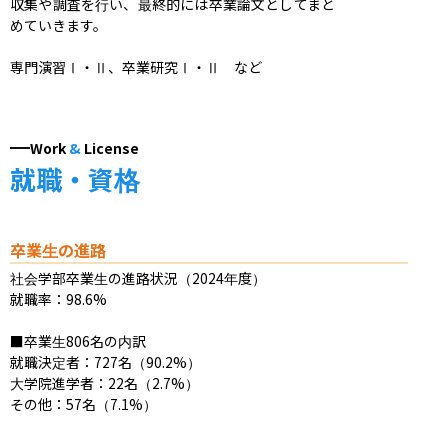
収集や調査を行い、最終的には卒業論文としてまと
めていきます。

専門演習Ⅰ・Ⅱ、卒業研究Ⅰ・Ⅱ　など
Work
&
License
就職・資格
卒業生の進路
社会学部卒業生の進路状況（2024年度）

就職率：98.6%

■卒業生806名の内訳

就職決定者：727名（90.2%）

大学院進学者：22名（2.7%）

その他：57名（7.1%）