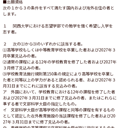
■出願資格

次の１から３の条件をすべて満たす国内および海外在住の者と
します。

１ 　関西大学における志望学部での勉学を強く希望し入学を
志す者。

２ 　次の⑴から⑶のいずれかに該当する者。

⑴高等学校もしくは中等教育学校を卒業した者および2027年３
月卒業見込みの者。

⑵通常の課程による12年の学校教育を修了した者および2027年
３月修了見込みの者。

⑶学校教育法施行規則第150条の規定により高等学校を卒業し
た者と同等以上の学力があると認められる者、および2027年３
月31日までにこれに該当する見込みの者。

ア　外国において、学校教育における12年の課程を修了した者
および2027年３月31日までに修了見込みの者、またはこれらに
準ずる者で文部科学大臣の指定したもの。

イ　文部科学大臣が高等学校の課程と同等の課程を有するもの
として認定した在外教育施設の当該課程を修了した者および20
27年３月31日までに修了見込みの者。

ウ　専修学校の高等課程で文部科学大臣が別に指定するものを