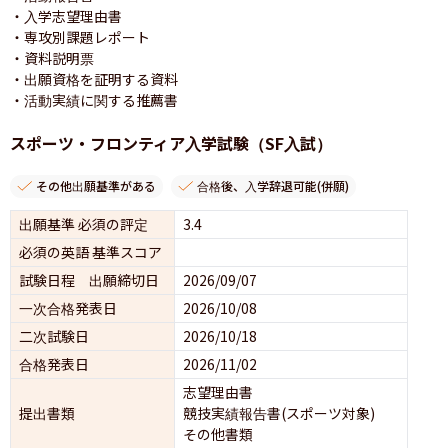
・入学志望理由書

・専攻別課題レポート

・資料説明票

・出願資格を証明する資料

・活動実績に関する推薦書
スポーツ・フロンティア入学試験（SF入試）
その他出願基準がある
合格後、入学辞退可能(併願)
出願基準 必須の評定
3.4
必須の英語 基準スコア
試験日程 出願締切日
2026/09/07
一次合格発表日
2026/10/08
二次試験日
2026/10/18
合格発表日
2026/11/02
志望理由書
提出書類
競技実績報告書(スポーツ対象)
その他書類