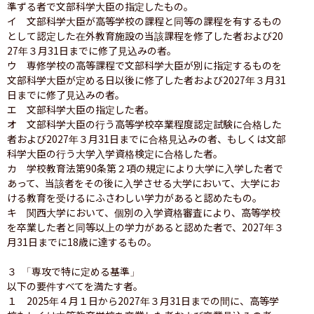
準ずる者で文部科学大臣の指定したもの。

イ　文部科学大臣が高等学校の課程と同等の課程を有するもの
として認定した在外教育施設の当該課程を修了した者および20
27年３月31日までに修了見込みの者。

ウ　専修学校の高等課程で文部科学大臣が別に指定するものを
文部科学大臣が定める日以後に修了した者および2027年３月31
日までに修了見込みの者。　　

エ　文部科学大臣の指定した者。

オ　文部科学大臣の行う高等学校卒業程度認定試験に合格した
者および2027年３月31日までに合格見込みの者、もしくは文部
科学大臣の行う大学入学資格検定に合格した者。

カ　学校教育法第90条第２項の規定により大学に入学した者で
あって、当該者をその後に入学させる大学において、大学にお
ける教育を受けるにふさわしい学力があると認めたもの。

キ　関西大学において、個別の入学資格審査により、高等学校
を卒業した者と同等以上の学力があると認めた者で、2027年３
月31日までに18歳に達するもの。

３ 「専攻で特に定める基準」

以下の要件すべてを満たす者。

１　2025年４月１日から2027年３月31日までの間に、高等学