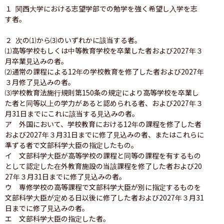
１ 関西大学における志望学部での勉学を強く希望し入学を志
す者。

２ 次の⑴から⑶のいずれかに該当する者。

⑴高等学校もしくは中等教育学校を卒業した者および2027年３
月卒業見込みの者。

⑵通常の課程による12年の学校教育を修了した者および2027年
３月修了見込みの者。

⑶学校教育法施行規則第150条の規定により高等学校を卒業し
た者と同等以上の学力があると認められる者、および2027年３
月31日までにこれに該当する見込みの者。

ア　外国において、学校教育における12年の課程を修了した者
および2027年３月31日までに修了見込みの者、またはこれらに
準ずる者で文部科学大臣の指定したもの。

イ　文部科学大臣が高等学校の課程と同等の課程を有するもの
として認定した在外教育施設の当該課程を修了した者および20
27年３月31日までに修了見込みの者。

ウ　専修学校の高等課程で文部科学大臣が別に指定するものを
文部科学大臣が定める日以後に修了した者および2027年３月31
日までに修了見込みの者。　　

エ　文部科学大臣の指定した者。
