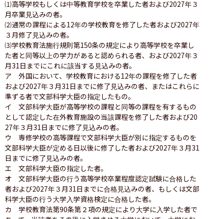
⑴高等学校もしくは中等教育学校を卒業した者および2027年３
月卒業見込みの者。

⑵通常の課程による12年の学校教育を修了した者および2027年
３月修了見込みの者。

⑶学校教育法施行規則第150条の規定により高等学校を卒業し
た者と同等以上の学力があると認められる者、および2027年３
月31日までにこれに該当する見込みの者。

ア　外国において、学校教育における12年の課程を修了した者
および2027年３月31日までに修了見込みの者、またはこれらに
準ずる者で文部科学大臣の指定したもの。

イ　文部科学大臣が高等学校の課程と同等の課程を有するもの
として認定した在外教育施設の当該課程を修了した者および20
27年３月31日までに修了見込みの者。

ウ　専修学校の高等課程で文部科学大臣が別に指定するものを
文部科学大臣が定める日以後に修了した者および2027年３月31
日までに修了見込みの者。　　

エ　文部科学大臣の指定した者。

オ　文部科学大臣の行う高等学校卒業程度認定試験に合格した
者および2027年３月31日までに合格見込みの者、もしくは文部
科学大臣の行う大学入学資格検定に合格した者。

カ　学校教育法第90条第２項の規定により大学に入学した者で