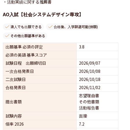
・活動実績に関する推薦書
AO入試【社会システムデザイン専攻】
浪人でも出願できる
合格後、入学辞退可能(併願)
その他出願基準がある
出願基準 必須の評定
3.8
必須の英語 基準スコア
試験日程 出願締切日
2026/09/07
一次合格発表日
2026/10/08
二次試験日
2026/10/18
合格発表日
2026/11/02
志望理由書
提出書類
その他書類
活動報告書
試験内容
面接 
倍率 2026
7.2