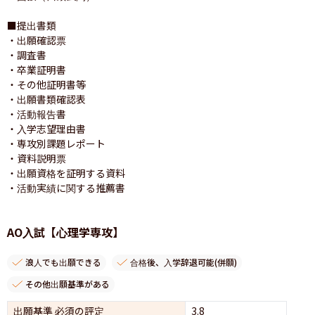
■提出書類

・出願確認票

・調査書

・卒業証明書

・その他証明書等

・出願書類確認表

・活動報告書

・入学志望理由書

・専攻別課題レポート

・資料説明票

・出願資格を証明する資料

・活動実績に関する推薦書
AO入試【心理学専攻】
浪人でも出願できる
合格後、入学辞退可能(併願)
その他出願基準がある
出願基準 必須の評定
3.8