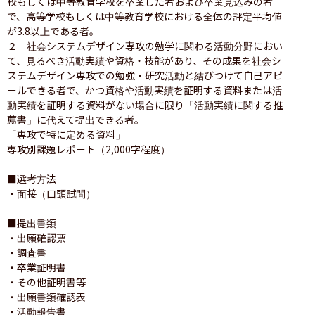
校もしくは中等教育学校を卒業した者および卒業見込みの者
で、高等学校もしくは中等教育学校における全体の評定平均値
が3.8以上である者。　　

２　社会システムデザイン専攻の勉学に関わる活動分野におい
て、見るべき活動実績や資格・技能があり、その成果を社会シ
ステムデザイン専攻での勉強・研究活動と結びつけて自己アピ
ールできる者で、かつ資格や活動実績を証明する資料または活
動実績を証明する資料がない場合に限り「活動実績に関する推
薦書」に代えて提出できる者。

「専攻で特に定める資料」

専攻別課題レポート（2,000字程度）

■選考方法

・面接（口頭試問）

■提出書類

・出願確認票

・調査書

・卒業証明書

・その他証明書等

・出願書類確認表

・活動報告書
