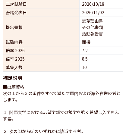
二次試験日
2026/10/18
合格発表日
2026/11/02
志望理由書
提出書類
その他書類
活動報告書
試験内容
面接 
倍率 2026
7.2
倍率 2025
8.5
募集人数
10
補足説明
■出願資格

次の１から３の条件をすべて満たす国内および海外在住の者と
します。

１ 関西大学における志望学部での勉学を強く希望し入学を志
す者。

２ 次の⑴から⑶のいずれかに該当する者。
