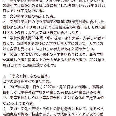
文部科学大臣が定める日以後に修了した者および2027年３月31
日までに修了見込みの者。　　

エ　文部科学大臣の指定した者。

オ　文部科学大臣の行う高等学校卒業程度認定試験に合格した
者および2027年３月31日までに合格見込みの者、もしくは文部
科学大臣の行う大学入学資格検定に合格した者。

カ　学校教育法第90条第２項の規定により大学に入学した者で
あって、当該者をその後に入学させる大学において、大学にお
ける教育を受けるにふさわしい学力があると認めたもの。

キ　関西大学において、個別の入学資格審査により、高等学校
を卒業した者と同等以上の学力があると認めた者で、2027年３
月31日までに18歳に達するもの。

３ 「専攻で特に定める基準」

以下の要件をすべて満たす者。

１　2025年４月１日から2027年３月31日までの間に、高等学
校もしくは中等教育学校を卒業した者および卒業見込みの者
で、高等学校もしくは中等教育学校における全体の評定平均値
が3.5以上である者。　　

２　学術・文化・芸術・その他の活動分野において、見るべき
活動実績や資格・技能があり、その成果をメディア専攻での勉