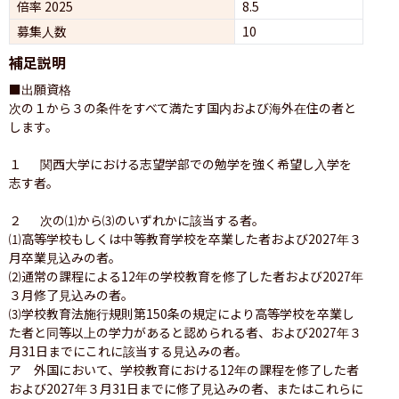
倍率 2025
8.5
募集人数
10
補足説明
■出願資格

次の１から３の条件をすべて満たす国内および海外在住の者と
します。

１ 　関西大学における志望学部での勉学を強く希望し入学を
志す者。

２ 　次の⑴から⑶のいずれかに該当する者。

⑴高等学校もしくは中等教育学校を卒業した者および2027年３
月卒業見込みの者。

⑵通常の課程による12年の学校教育を修了した者および2027年
３月修了見込みの者。

⑶学校教育法施行規則第150条の規定により高等学校を卒業し
た者と同等以上の学力があると認められる者、および2027年３
月31日までにこれに該当する見込みの者。

ア　外国において、学校教育における12年の課程を修了した者
および2027年３月31日までに修了見込みの者、またはこれらに