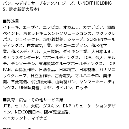
パン、みずほリサーチ&テクノロジーズ、U-NEXT HOLDING
S、読売新聞大阪本社

■製造業

イトーキ、エーザイ、エフピコ、オカムラ、カナデビア、関西
ペイント、京セラドキュメントソリューションズ、サクラクレ
パス、ジェイテクト、塩野義製薬、シャープ、SCREENホール
ディングス、住友電気工業、セイコーエプソン、積水化学工
業、積水メディカル、大王製紙、ダイキン工業、大日本印刷、
タカラスタンダード、宝ホールディングス、TOA、帝人、テル
モ、デンソーテン、東洋製罐グループホールディングス、TOP
PAN、酉島製作所、日清食品、日本精工、日本製紙、パナソニ
ックグループ、日立製作所、古野電気、マルハニチロ、美津
濃、三菱電機、桃谷順天館、山崎製パン、ヤンマーホールディ
ングス、UHA味覚糖、UBE、ライオン、ロッテ

■教育・広告・その他サービス業

JTB、セコム、大広、ダスキン、DNPコミュニケーションデザ
イン、NEXCO西日本、阪神高速道路、

ベイカレント、マイナビ
