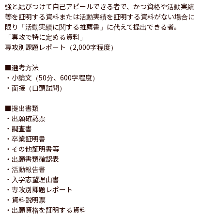
強と結びつけて自己アピールできる者で、かつ資格や活動実績
等を証明する資料または活動実績を証明する資料がない場合に
限り「活動実績に関する推薦書」に代えて提出できる者。

「専攻で特に定める資料」

専攻別課題レポート（2,000字程度）

■選考方法

・小論文（50分、600字程度）

・面接（口頭試問）

■提出書類

・出願確認票

・調査書

・卒業証明書

・その他証明書等

・出願書類確認表

・活動報告書

・入学志望理由書

・専攻別課題レポート

・資料説明票

・出願資格を証明する資料
