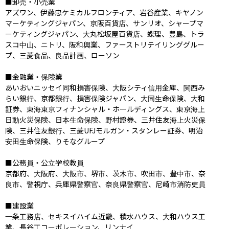
■卸売・小売業

アズワン、伊藤忠ケミカルフロンティア、岩谷産業、キヤノン
マーケティングジャパン、京阪百貨店、サンリオ、シャープマ
ーケティングジャパン、大丸松坂屋百貨店、蝶理、豊島、トラ
スコ中山、ニトリ、阪和興業、ファーストリテイリンググルー
プ、三菱食品、良品計画、ローソン

■金融業・保険業

あいおいニッセイ同和損害保険、大阪シティ信用金庫、関西み
らい銀行、京都銀行、損害保険ジャパン、大同生命保険、大和
証券、東海東京フィナンシャル・ホールディングス、東京海上
日動火災保険、日本生命保険、野村證券、三井住友海上火災保
険、三井住友銀行、三菱UFJモルガン・スタンレー証券、明治
安田生命保険、りそなグループ

■公務員・公立学校教員

京都府、大阪府、大阪市、堺市、茨木市、吹田市、豊中市、奈
良市、警視庁、兵庫県警察官、奈良県警察官、尼崎市消防吏員

■建設業

一条工務店、セキスイハイム近畿、積水ハウス、大和ハウス工
業、長谷工コーポレーション、リンナイ
