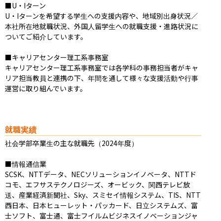
■U・Iターン

U・Iターンを希望する学生への支援内容や、地域別出身状況／
本社所在地就職状況、外国人留学生への就職支援・進路状況に
ついてご紹介しています。

■キャリアセンター理工系事務室

キャリアセンター理工系事務室では各学科の事務担当者がキャ
リア担当教員と連携の下、年間を通して様々な支援活動や行事
運営に取り組んでいます。
就職実績
社会学部卒業生の主な就職先（2024年度）

■情報通信業

SCSK、NTTデータ、NECソリューションイノベータ、NTTド
コモ、エフサステクノロジーズ、オービック、関西テレビ放
送、産業経済新聞社、Sky、スミセイ情報システム、TIS、NTT
西日本、日本ヒューレット・パッカード、日立システムズ、富
士ソフト、富士通、富士フイルムビジネスイノベーションジャ