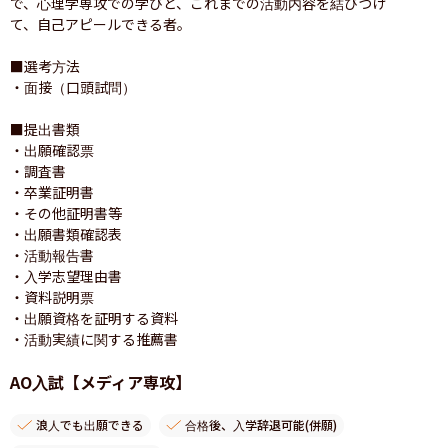
で、心理学専攻での学びと、これまでの活動内容を結びつけ
て、自己アピールできる者。

■選考方法

・面接（口頭試問）

■提出書類

・出願確認票

・調査書

・卒業証明書

・その他証明書等

・出願書類確認表

・活動報告書

・入学志望理由書

・資料説明票

・出願資格を証明する資料

・活動実績に関する推薦書
AO入試【メディア専攻】
浪人でも出願できる
合格後、入学辞退可能(併願)