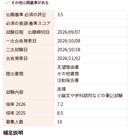
その他出願基準がある
出願基準 必須の評定
3.5
必須の英語 基準スコア
試験日程 出願締切日
2026/09/07
一次合格発表日
2026/10/08
二次試験日
2026/10/18
合格発表日
2026/11/02
志望理由書
提出書類
その他書類
活動報告書
面接 
試験内容
小論文や学科諮問などの筆記試験
倍率 2026
7.2
倍率 2025
8.5
募集人数
10
補足説明