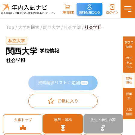
資料請求
無料会員になる
ログイン
Top
/
大学を探す
/
関西大学
/
社会学部
/
社会学科
私立大学
学びの
特徴
関西大学
学校情報
カリ
社会学科
キュ
ラム
就職
資料請求リストに追加
資格
無料
授業
料
お気に入り
入試
情報
大学トップ
学部・学科
先生・学生の声