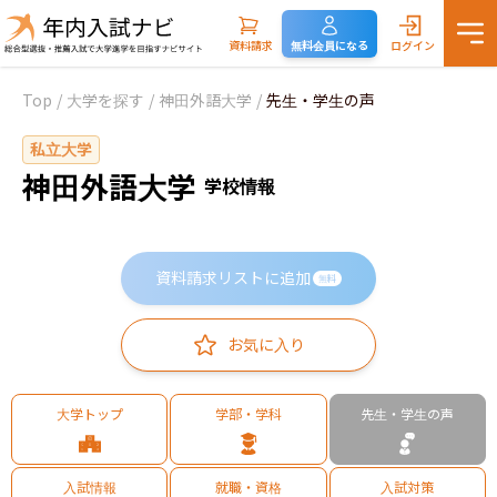
資料請求
無料会員になる
ログイン
Top
/
大学を探す
/
神田外語大学
/
先生・学生の声
私立大学
神田外語大学
学校情報
資料請求リストに追加
無料
お気に入り
大学トップ
学部・学科
先生・学生の声
入試情報
就職・資格
入試対策