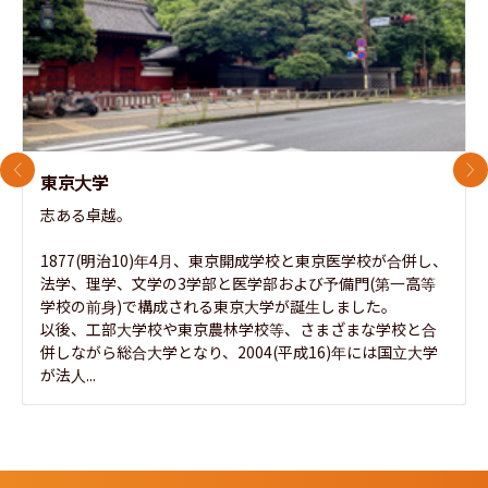
前のスライド
次
東京大学
志ある卓越。

1877(明治10)年4月、東京開成学校と東京医学校が合併し、
法学、理学、文学の3学部と医学部および予備門(第一高等
学校の前身)で構成される東京大学が誕生しました。

以後、工部大学校や東京農林学校等、さまざまな学校と合
併しながら総合大学となり、2004(平成16)年には国立大学
が法人...