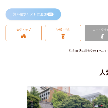
資料請求リストに追加
無料
大学トップ
学部・学科
先生・学生
注意
:
金沢医科大学のイベント
人