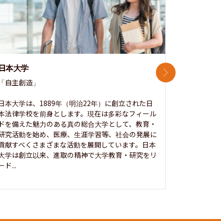
日本大学
中央大学
次のスライド
「自主創造」

次世代を拓
開かれた大
日本大学は、1889年（明治22年）に創立された日
本法律学校を前身とします。現在は多彩なフィール
1885年
ドを備えた魅力のある真の総合大学として、教育・
養フ」とい
研究活動を始め、医療、生涯学習等、社会の発展に
る伝統と実
貢献すべくさまざまな活動を展開しています。日本
にも、社会
大学は創立以来、進取の精神で大学教育・研究をリ
してきまし
ード...
究...