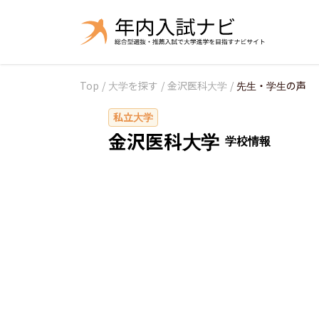
Top
/
大学を探す
/
金沢医科大学
/
先生・学生の声
私立大学
金沢医科大学
学校情報