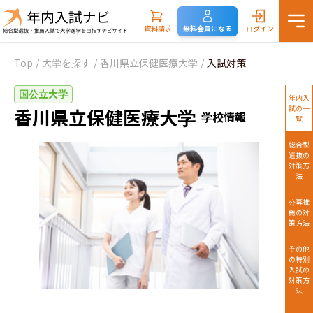
資料請求
無料会員になる
ログイン
Top
/
大学を探す
/
香川県立保健医療大学
/
入試対策
国公立大学
年内入
試の一
香川県立保健医療大学
学校情報
覧
総合型
選抜の
対策方
法
公募推
薦の対
策方法
その他
の特別
入試の
対策方
法