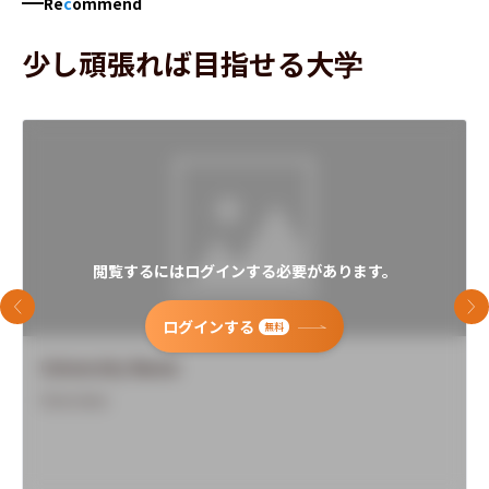
Re
c
ommend
少し頑張れば目指せる大学
閲覧するにはログインする必要があります。
前のスライド
次
ログインする
無料
University Name
Overview