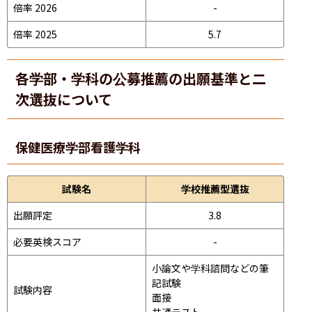
倍率 2026
-
倍率 2025
5.7
各学部・学科の公募推薦の出願基準と二
次選抜について
保健医療学部
看護学科
試験名
学校推薦型選抜
出願評定
3.8
必要英検スコア
-
小論文や学科諮問などの筆
記試験
試験内容
面接 
共通テスト 