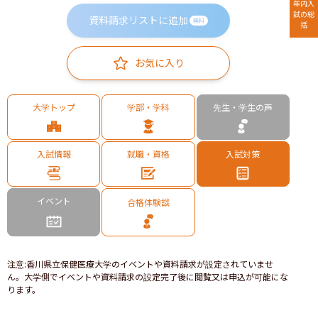
年内入
試の総
資料請求リストに追加
無料
括
お気に入り
大学トップ
学部・学科
先生・学生の声
入試情報
就職・資格
入試対策
イベント
合格体験談
注意
:
香川県立保健医療大学のイベントや資料請求が設定されていませ
ん。大学側でイベントや資料請求の設定完了後に閲覧又は申込が可能にな
ります。