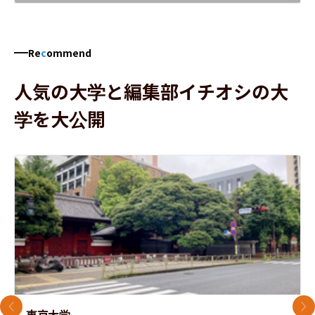
Re
c
ommend
人気の大学と編集部イチオシの大
学を大公開
前のスライド
次
東京大学