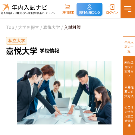
資料請求
無料会員になる
ログイン
Top
/
大学を探す
/
嘉悦大学
/
入試対策
私立大学
年内入
試の一
嘉悦大学
学校情報
覧
総合型
選抜の
対策方
法
公募推
薦の対
策方法
その他
の特別
入試の
対策方
法