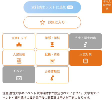
年内入
試の総
資料請求リストに追加
無料
括
お気に入り
大学トップ
学部・学科
先生・学生の声
入試情報
就職・資格
入試対策
イベント
合格体験談
注意
:
嘉悦大学のイベントや資料請求が設定されていません。大学側でイ
ベントや資料請求の設定完了後に閲覧又は申込が可能になります。