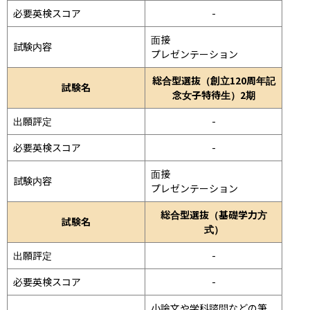
必要英検スコア
-
面接 
試験内容
プレゼンテーション 
総合型選抜（創立120周年記
試験名
念女子特待生）2期
出願評定
-
必要英検スコア
-
面接 
試験内容
プレゼンテーション 
総合型選抜（基礎学力方
試験名
式）
出願評定
-
必要英検スコア
-
小論文や学科諮問などの筆