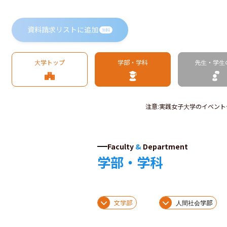
資料請求リストに追加
無料
大学トップ
学部・学科
先生・学生
注意
:
実践女子大学のイベント
Faculty
&
Department
学部・学科
文学部
人間社会学部