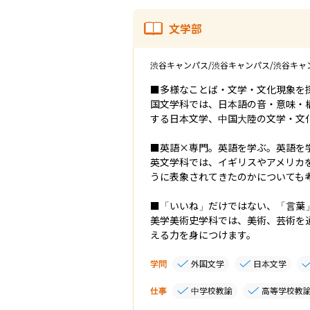
文学部
渋谷キャンパス/渋谷キャンパス/渋谷キャ
■多様なことば・文学・文化現象を探
国文学科では、日本語の音・意味・
する日本文学、中国大陸の文学・文
■英語×専門。英語を学ぶ。英語を学
英文学科では、イギリスやアメリカ
うに表象されてきたのかについても考
■「いいね」だけではない、「言葉」
美学美術史学科では、美術、芸術を
える力を身につけます。
学問
外国文学
日本文学
仕事
中学校教諭
高等学校教