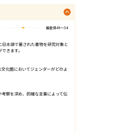
偏差値
49
〜
54
に日本語で著された書物を研究対象と
できます。

な文化圏においてジェンダーがどのよ
や考察を深め、的確な言葉によって伝