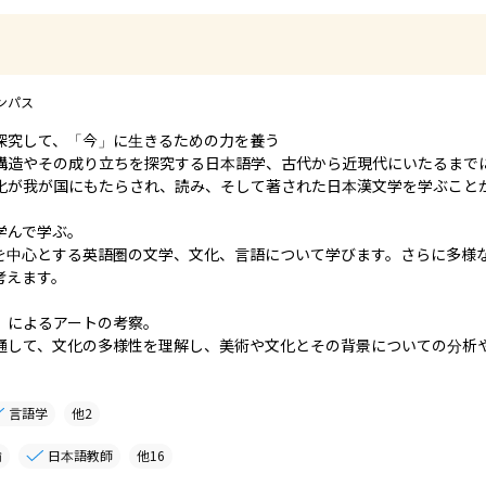
ンパス
究して、「今」に生きるための力を養う

構造やその成り立ちを探究する日本語学、古代から近現代にいたるまで
化が我が国にもたらされ、読み、そして著された日本漢文学を学ぶことが
んで学ぶ。

を中心とする英語圏の文学、文化、言語について学びます。さらに多様
えます。

によるアートの考察。

通して、文化の多様性を理解し、美術や文化とその背景についての分析
言語学
他
2
諭
日本語教師
他
16