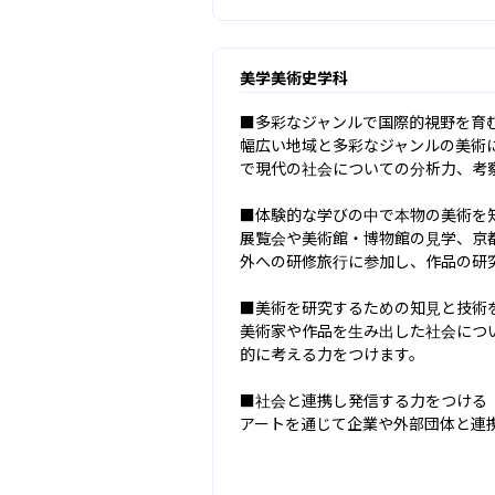
美学美術史学科
■多彩なジャンルで国際的視野を育む
幅広い地域と多彩なジャンルの美術
で現代の社会についての分析力、考察
■体験的な学びの中で本物の美術を知
展覧会や美術館・博物館の見学、京
外への研修旅行に参加し、作品の研究
■美術を研究するための知見と技術を
美術家や作品を生み出した社会につ
的に考える力をつけます。

■社会と連携し発信する力をつける

アートを通じて企業や外部団体と連