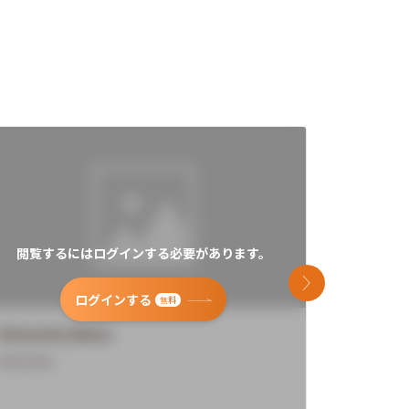
閲覧するにはログインする必要があります。
閲覧す
次のスライド
ログインする
無料
University Name
Universi
Overview
Overview