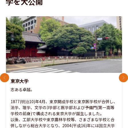
学を大公開
前のスライド
次
東京大学
志ある卓越。

1877(明治10)年4月、東京開成学校と東京医学校が合併し、
法学、理学、文学の3学部と医学部および予備門(第一高等
学校の前身)で構成される東京大学が誕生しました。

以後、工部大学校や東京農林学校等、さまざまな学校と合
併しながら総合大学となり、2004(平成16)年には国立大学