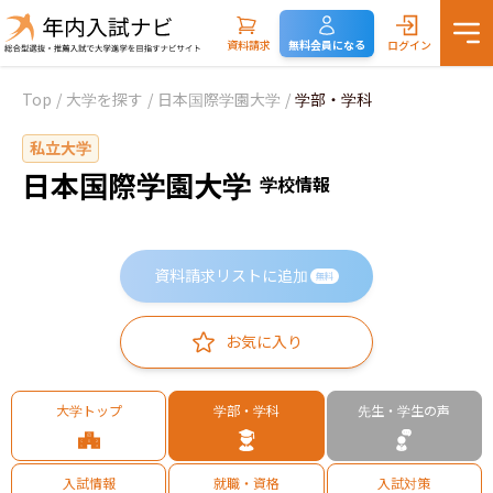
資料請求
無料会員になる
ログイン
Top
/
大学を探す
/
日本国際学園大学
/
学部・学科
私立大学
日本国際学園大学
学校情報
資料請求リストに追加
無料
お気に入り
大学トップ
学部・学科
先生・学生の声
入試情報
就職・資格
入試対策