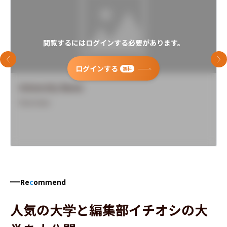
閲覧するにはログインする必要があります。
前のスライド
次
ログインする
無料
University Name
Overview
Re
c
ommend
人気の大学と編集部イチオシの大