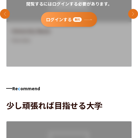
閲覧するにはログインする必要があります。
前のスライド
次
ログインする
無料
University Name
Overview
Re
c
ommend
少し頑張れば目指せる大学