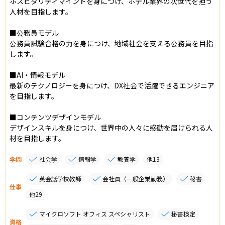
ホスピタリティマインドを身につけ、ホテル業界の次世代を担う
人材を目指します。

■公務員モデル

公務員試験合格の力を身につけ、地域社会を支える公務員を目指
します。

■AI・情報モデル

最新のテクノロジーを身につけ、DX社会で活躍できるエンジニア
を目指します。

■コンテンツデザインモデル

デザインスキルを身につけ、世界中の人々に感動を届けられる人
材を目指します。
学問
社会学
情報学
教養学
他
13
英会話学校教師
会社員（一般企業勤務）
秘書
仕事
他
29
マイクロソフト オフィス スペシャリスト
秘書検定
資格