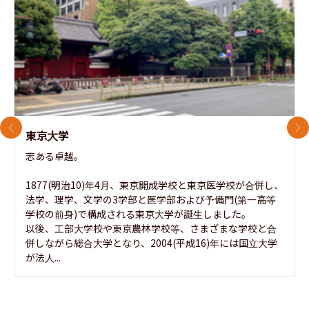
前のスライド
次
東京大学
志ある卓越。

1877(明治10)年4月、東京開成学校と東京医学校が合併し、
法学、理学、文学の3学部と医学部および予備門(第一高等
学校の前身)で構成される東京大学が誕生しました。

以後、工部大学校や東京農林学校等、さまざまな学校と合
併しながら総合大学となり、2004(平成16)年には国立大学
が法人...