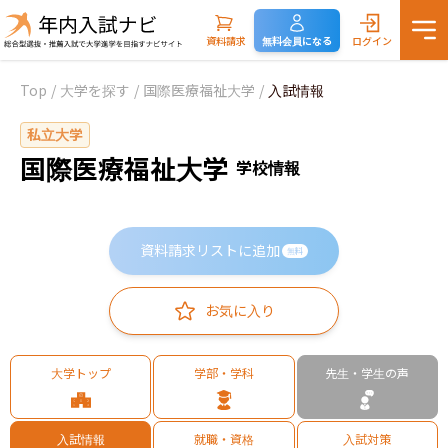
資料請求
無料会員になる
ログイン
Top
/
大学を探す
/
国際医療福祉大学
/
入試情報
私立大学
国際医療福祉大学
学校情報
資料請求リストに追加
無料
お気に入り
大学トップ
学部・学科
先生・学生の声
入試情報
就職・資格
入試対策