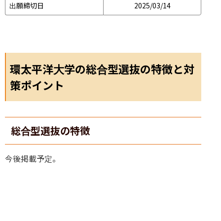
出願締切日
2025/03/14
環太平洋大学の総合型選抜の特徴と対
策ポイント
総合型選抜の特徴
今後掲載予定。