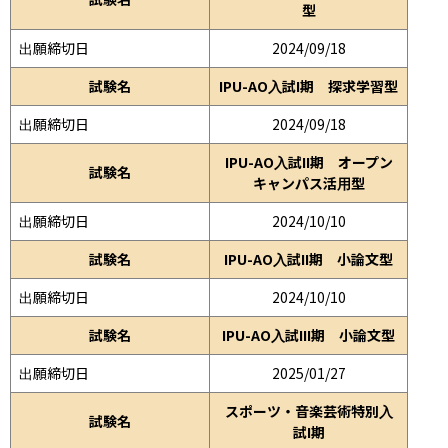
型
出願締切日
2024/09/18
試験名
IPU-AO入試I期 探求学習型
出願締切日
2024/09/18
IPU-AO入試II期 オープン
試験名
キャンパス活用型
出願締切日
2024/10/10
試験名
IPU-AO入試II期 小論文型
出願締切日
2024/10/10
試験名
IPU-AO入試III期 小論文型
出願締切日
2025/01/27
スポーツ・音楽芸術特別入
試験名
試I期