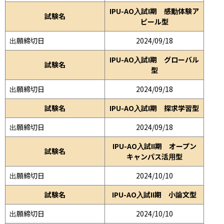
IPU-AO入試I期 感動体験ア
試験名
ピール型
出願締切日
2024/09/18
IPU-AO入試I期 グローバル
試験名
型
出願締切日
2024/09/18
試験名
IPU-AO入試I期 探求学習型
出願締切日
2024/09/18
IPU-AO入試II期 オープン
試験名
キャンパス活用型
出願締切日
2024/10/10
試験名
IPU-AO入試II期 小論文型
出願締切日
2024/10/10