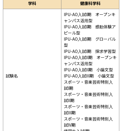
学科
健康科学科
IPU-AO入試I期　オープンキ
ャンパス活用型

IPU-AO入試I期　感動体験ア
ピール型

IPU-AO入試I期　グローバル
型

IPU-AO入試I期　探求学習型

IPU-AO入試II期　オープンキ
ャンパス活用型

IPU-AO入試II期　小論文型

試験名
IPU-AO入試III期　小論文型

スポーツ・音楽芸術特別入
試I期

スポーツ・音楽芸術特別入
試II期

スポーツ・音楽芸術特別入
試III期

スポーツ・音楽芸術特別入
試IV期

帰国生入試I期
