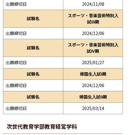
出願締切日
2024/11/08
スポーツ・音楽芸術特別入
試験名
試III期
出願締切日
2024/12/06
スポーツ・音楽芸術特別入
試験名
試IV期
出願締切日
2025/01/27
試験名
帰国生入試I期
出願締切日
2024/12/06
試験名
帰国生入試II期
出願締切日
2025/03/14
次世代教育学部
教育経営学科