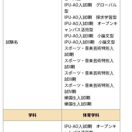
IPU-AO入試I期　グローバル
型

IPU-AO入試I期　探求学習型

IPU-AO入試II期　オープンキ
ャンパス活用型

IPU-AO入試II期　小論文型

試験名
IPU-AO入試III期　小論文型

スポーツ・音楽芸術特別入
試I期

スポーツ・音楽芸術特別入
試II期

スポーツ・音楽芸術特別入
試III期

スポーツ・音楽芸術特別入
試IV期

帰国生入試I期

帰国生入試II期
学科
体育学科
IPU-AO入試I期　オープンキ