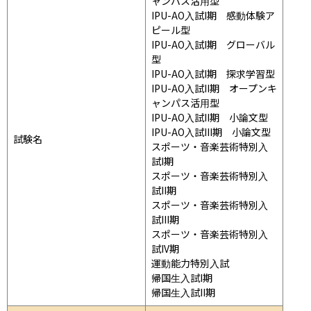
ャンパス活用型

IPU-AO入試I期　感動体験ア
ピール型

IPU-AO入試I期　グローバル
型

IPU-AO入試I期　探求学習型

IPU-AO入試II期　オープンキ
ャンパス活用型

IPU-AO入試II期　小論文型

IPU-AO入試III期　小論文型

試験名
スポーツ・音楽芸術特別入
試I期

スポーツ・音楽芸術特別入
試II期

スポーツ・音楽芸術特別入
試III期

スポーツ・音楽芸術特別入
試IV期

運動能力特別入試

帰国生入試I期

帰国生入試II期