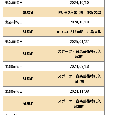
出願締切日
2024/10/10
試験名
IPU-AO入試II期 小論文型
出願締切日
2024/10/10
試験名
IPU-AO入試III期 小論文型
出願締切日
2025/01/27
スポーツ・音楽芸術特別入
試験名
試I期
出願締切日
2024/09/18
スポーツ・音楽芸術特別入
試験名
試II期
出願締切日
2024/11/08
スポーツ・音楽芸術特別入
試験名
試III期