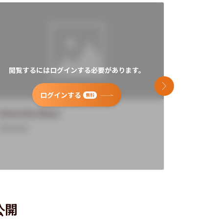
閲覧するにはログインする必要があります。
閲覧す
次のスライド
ログインする
無料
University Name
Universi
Overview
Overview
公開