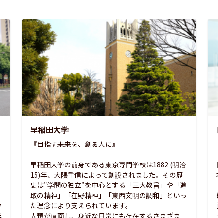
早稲田大学
『目指す未来を、創る人に』

早稲田大学の前身である東京専門学校は1882 (明治
15)年、大隈重信によって創設されました。その歴
史は"学問の独立"を中心とする「三大教旨」や「進
取の精神」「在野精神」「東西文明の調和」といっ
学
た理念により支えられています。

年
人類が直面し、身近な日常にも存在するさまざま...