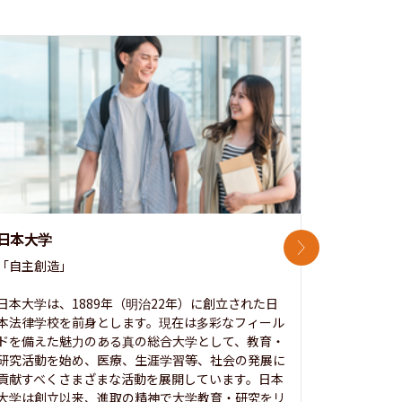
日本大学
中央大学
次のスライド
「自主創造」

次世代を拓
開かれた大
日本大学は、1889年（明治22年）に創立された日
本法律学校を前身とします。現在は多彩なフィール
1885年
ドを備えた魅力のある真の総合大学として、教育・
養フ」とい
研究活動を始め、医療、生涯学習等、社会の発展に
る伝統と実
貢献すべくさまざまな活動を展開しています。日本
にも、社会
大学は創立以来、進取の精神で大学教育・研究をリ
してきまし