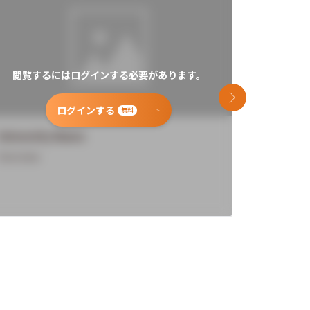
閲覧するにはログインする必要があります。
閲覧す
次のスライド
ログインする
無料
University Name
Universi
Overview
Overview