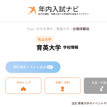
Top
/
大学を探す
/
育英大学
/
合格体験談
私立大学
育英大学
学校情報
資料請求リストに追加
無料
大学トップ
学部・学科
先生・学生
注意
:
育英大学のイベントや