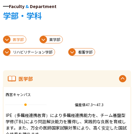
Faculty
&
Department
学部・学科
医学部
薬学部
リハビリテーション学部
看護学部
医学部
西宮キャンパス
偏差値
47.3
〜
47.3
IPE（多職種連携教育）により多職種連携能力を、チーム基盤型
学修(TBL)により問題解決能力を獲得し、実践的な良医を育成し
ます。また、万全の医師国家試験対策により、高く安定した国試
合格率を誇ります。