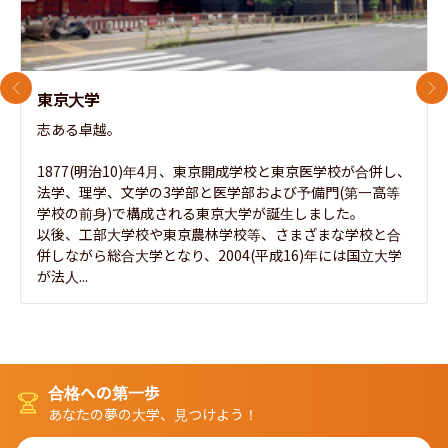
前のスライド
次
東京大学
志ある卓越。

1877(明治10)年4月、東京開成学校と東京医学校が合併し、
法学、理学、文学の3学部と医学部および予備門(第一高等
学校の前身)で構成される東京大学が誕生しました。

以後、工部大学校や東京農林学校等、さまざまな学校と合
併しながら総合大学となり、2004(平成16)年には国立大学
が法人...
合格への第一歩
あなたの夢の大学、見つけよう！