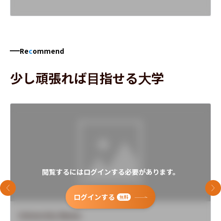
Re
c
ommend
少し頑張れば目指せる大学
閲覧するにはログインする必要があります。
前のスライド
次
ログインする
無料
University Name