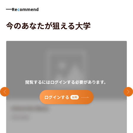
Re
c
ommend
今のあなたが狙える大学
閲覧するにはログインする必要があります。
前のスライド
次
ログインする
無料
University Name
Overview