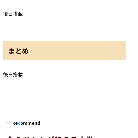
後日搭載
まとめ
後日搭載
Re
c
ommend