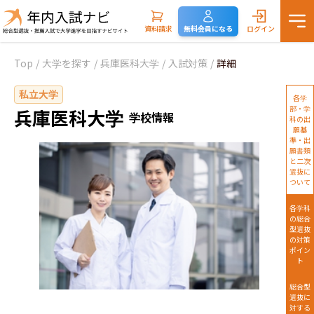
資料請求
無料会員になる
ログイン
Top
/
大学を探す
/
兵庫医科大学
/
入試対策
/
詳細
私立大学
各学
部・学
兵庫医科大学
学校情報
科の出
願基
準・出
願書類
と二次
選抜に
ついて
各学科
の総合
型選抜
の対策
ポイン
ト
総合型
選抜に
対する