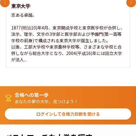
前のスライド
次
東京大学
志ある卓越。

1877(明治10)年4月、東京開成学校と東京医学校が合併し、
法学、理学、文学の3学部と医学部および予備門(第一高等
学校の前身)で構成される東京大学が誕生しました。

以後、工部大学校や東京農林学校等、さまざまな学校と合
併しながら総合大学となり、2004(平成16)年には国立大学
が法人...
合格への第一歩
あなたの夢の大学、見つけよう！
ログインして合格力診断を受ける