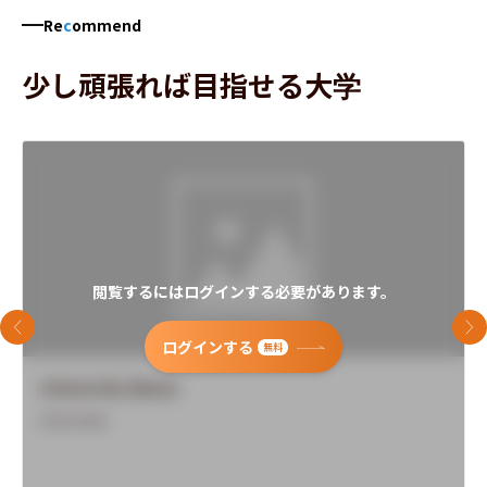
Re
c
ommend
少し頑張れば目指せる大学
閲覧するにはログインする必要があります。
前のスライド
次
ログインする
無料
University Name
Overview