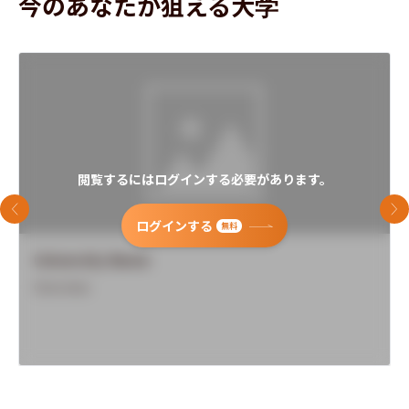
今のあなたが狙える大学
閲覧するにはログインする必要があります。
前のスライド
次
ログインする
無料
University Name
Overview