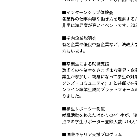
■インターンシップ体験会

各業界の仕事内容や働き方を理解する
非常に満足度が高いイベントです。202
■学内企業説明会

有名企業や優良中堅企業など、法政大
方もいます。

■卒業生による就職支援

数多くの卒業生をさまざまな業界・企
業生が参加し、親身になって学生の対
ソンズ・コミュニティ）』と共催で在学
ンライン卒業生訪問プラットフォーム
りました。

■学生サポーター制度

就職活動を終えたばかりの4年生が、後
点での学生サポーター登録人数は14人で
■国際キャリア支援プログラム
