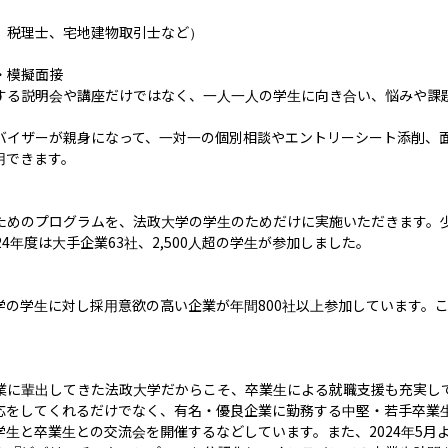
税理士、宅地建物取引士など）

模擬面接

する説明会や講座だけではなく、一人一人の学生に向き合い、悩みや課
バイザーが親身になって、一対一の個別相談やエントリーシート添削、
できます。

ためのプログラムを、法政大学の学生のためだけに実施いただきます。
4年度は大手企業63社、2,500人超の学生が参加しました。

学の学生に対し採用意欲の高い企業が年間800社以上参加しています。
業に輩出してきた法政大学だからこそ、卒業生による就職支援も充実し
応をしてくれるだけでなく、有名・優良企業に勤務する中堅・若手卒業生
生と卒業生との交流会を開催するなどしています。また、2024年5月