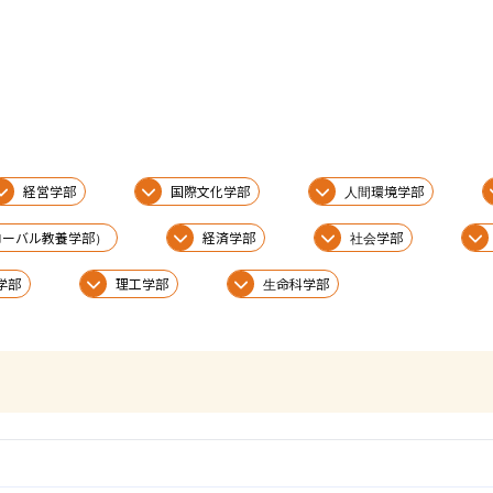
経営学部
国際文化学部
人間環境学部
グローバル教養学部）
経済学部
社会学部
学部
理工学部
生命科学部