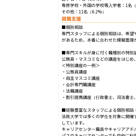
専修学校・外国の学校等入学者：1名（0.
その他：11名（6.2%）
就職支援
■個別相談

専門スタッフによる個別相談は、希望
があるため、本番に合わせた模擬面接が
■専門スキルが身に付く職種別の特別講
公務員・マスコミなどの講座をはじめ
＜特別講座の一例＞

・公務員講座

・自主マスコミ講座

・会計専門職講座

・法職講座

・割引提携講座（行政書士、司法書士、
■経験豊富なスタッフによる個別相談・
法政大学では多くの学生を対象に開催
しています。

キャリアセンター職員やキャリアアド
パスのキャリアセンターでも自由に利用