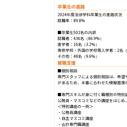
卒業生の進路
2024年度法律学科卒業生の進路状況

就職率：89.8%

■卒業生502名の内訳

就職者：436名（86.9%）

進学者：16名（3.2%）

専修学校・外国の学校等入学者：2名（0.
その他：48名（9.6%）
就職支援
■個別相談

専門スタッフによる個別相談は、希望
があるため、本番に合わせた模擬面接が
■専門スキルが身に付く職種別の特別講
公務員・マスコミなどの講座をはじめ
＜特別講座の一例＞

・公務員講座

・自主マスコミ講座

・会計専門職講座
