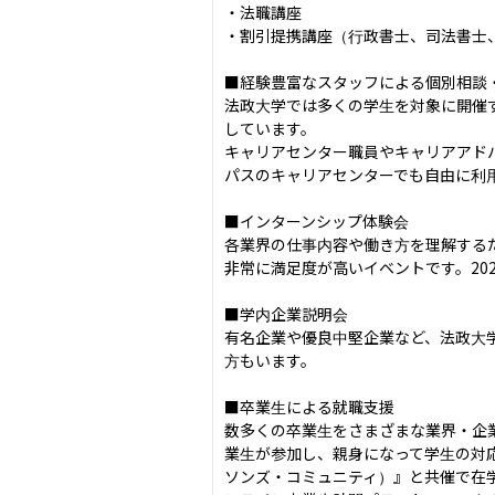
・法職講座

・割引提携講座（行政書士、司法書士、
■経験豊富なスタッフによる個別相談・
法政大学では多くの学生を対象に開催
しています。

キャリアセンター職員やキャリアアド
パスのキャリアセンターでも自由に利用
■インターンシップ体験会

各業界の仕事内容や働き方を理解する
非常に満足度が高いイベントです。202
■学内企業説明会

有名企業や優良中堅企業など、法政大
方もいます。

■卒業生による就職支援

数多くの卒業生をさまざまな業界・企
業生が参加し、親身になって学生の対
ソンズ・コミュニティ）』と共催で在学