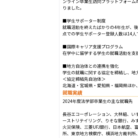
ンライン卒業生訪問プラットフォーム
りました。

■学生サポーター制度

就職活動を終えたばかりの4年生が、後
点での学生サポーター登録人数は14人で
■国際キャリア支援プログラム

在学中に留学する学生の就職活動を支援
■地方自治体との連携を強化

学生の就職に関する協定を締結し、地
＜協定締結先自治体＞

北海道・宮城県・愛知県・福岡県ほか、計
就職実績
2024年度法学部卒業生の主な就職先

長谷エコーポレーション、大林組、い
ーストリテイリング、りそな銀行、み
火災保険、三菱UFJ銀行、日本航空、
所、東京地方検察庁、横浜地方裁判所