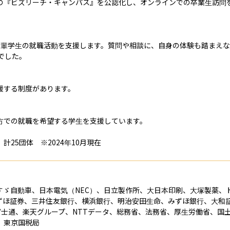
の『ビズリーチ・キャンパス』を公認化し、オンラインでの卒業生訪問
輩学生の就職活動を支援します。質問や相談に、自身の体験も踏まえなが
した。

する制度があります。

方での就職を希望する学生を支援しています。

25団体　※2024年10月現在
すゞ自動車、日本電気（NEC）、日立製作所、大日本印刷、大塚製薬、
ずほ証券、三井住友銀行、横浜銀行、明治安田生命、みずほ銀行、大和
富士通、楽天グループ、NTTデータ、総務省、法務省、厚生労働省、国
、東京国税局