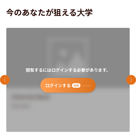
今のあなたが狙える大学
閲覧するにはログインする必要があります。
前のスライド
次
ログインする
無料
University Name
Overview