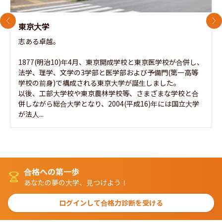
前のスライド
次
東京大学
志ある卓越。

1877(明治10)年4月、東京開成学校と東京医学校が合併し、
法学、理学、文学の3学部と医学部および予備門(第一高等
学校の前身)で構成される東京大学が誕生しました。

以後、工部大学校や東京農林学校等、さまざまな学校と合
併しながら総合大学となり、2004(平成16)年には国立大学
が法人...
合格への第一歩
あなたの夢の大学、見つけよう！
ログインして合格力診断を受ける