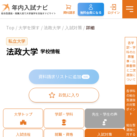
資料請求
無料会員になる
ログイン
Top
/
大学を探す
/
法政大学
/
入試対策
/
詳細
私立大学
各学
部・学
法政大学
学校情報
科の出
願基
準・出
願書類
と二次
選抜に
資料請求リストに追加
無料
ついて
各学科
お気に入り
の総合
型選抜
の対策
ポイン
大学トップ
学部・学科
先生・学生の声
ト
総合型
選抜に
入試情報
就職・資格
入試対策
対する