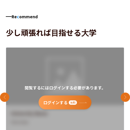
Re
c
ommend
少し頑張れば目指せる大学
閲覧するにはログインする必要があります。
前のスライド
次
ログインする
無料
University Name
Overview