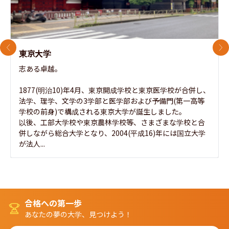
前のスライド
次
東京大学
志ある卓越。

1877(明治10)年4月、東京開成学校と東京医学校が合併し、
法学、理学、文学の3学部と医学部および予備門(第一高等
学校の前身)で構成される東京大学が誕生しました。

以後、工部大学校や東京農林学校等、さまざまな学校と合
併しながら総合大学となり、2004(平成16)年には国立大学
が法人...
合格への第一歩
あなたの夢の大学、見つけよう！