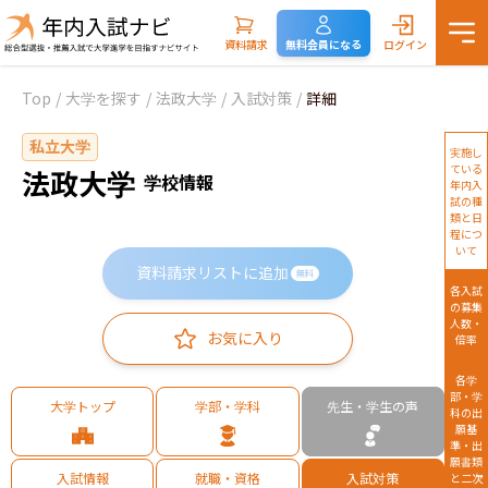
資料請求
無料会員になる
ログイン
Top
/
大学を探す
/
法政大学
/
入試対策
/
詳細
私立大学
実施し
ている
法政大学
学校情報
年内入
試の種
類と日
程につ
いて
資料請求リストに追加
無料
各入試
の募集
人数・
お気に入り
倍率
各学
部・学
大学トップ
学部・学科
先生・学生の声
科の出
願基
準・出
願書類
入試情報
就職・資格
入試対策
と二次