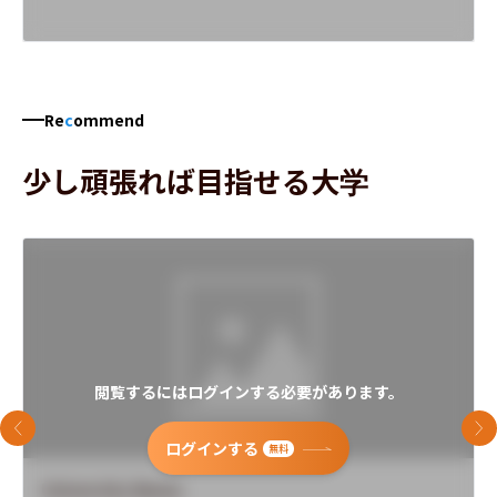
Re
c
ommend
少し頑張れば目指せる大学
閲覧するにはログインする必要があります。
前のスライド
次
ログインする
無料
University Name