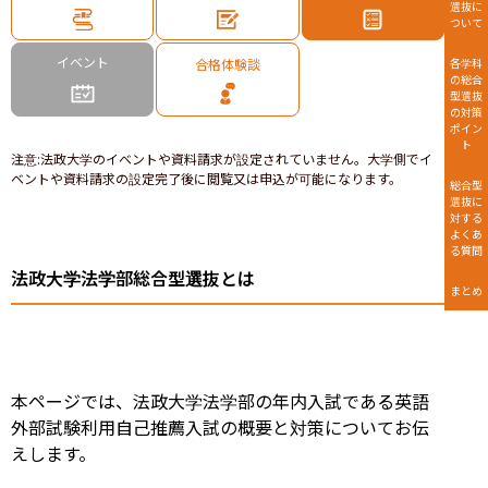
選抜に
ついて
イベント
合格体験談
各学科
の総合
型選抜
の対策
ポイン
ト
注意
:
法政大学のイベントや資料請求が設定されていません。大学側でイ
ベントや資料請求の設定完了後に閲覧又は申込が可能になります。
総合型
選抜に
対する
よくあ
る質問
法政大学法学部総合型選抜とは
まとめ
本ページでは、法政大学法学部の年内入試である英語
外部試験利用自己推薦入試の概要と対策についてお伝
えします。