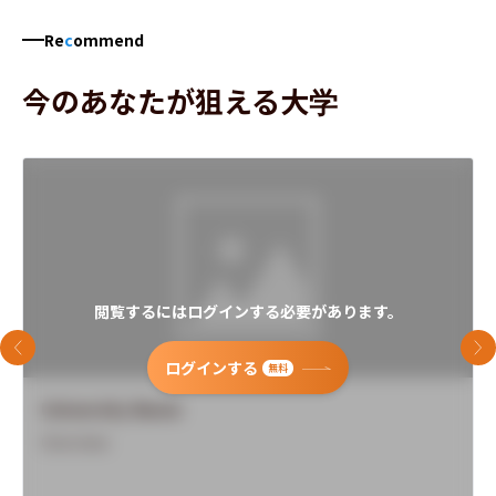
Re
c
ommend
今のあなたが狙える大学
閲覧するにはログインする必要があります。
前のスライド
次
ログインする
無料
University Name
Overview