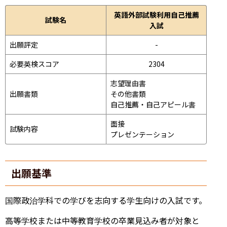
英語外部試験利用自己推薦
試験名
入試
出願評定
-
必要英検スコア
2304
志望理由書

出願書類
その他書類

自己推薦・自己アピール書
面接 
試験内容
プレゼンテーション 
出願基準
国際政治学科での学びを志向する学生向けの入試です。
高等学校または中等教育学校の卒業見込み者が対象と