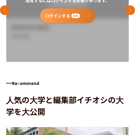
閲覧するにはログインする必要があります。
前のスライド
次
ログインする
無料
University Name
Overview
Re
c
ommend
人気の大学と編集部イチオシの大
学を大公開