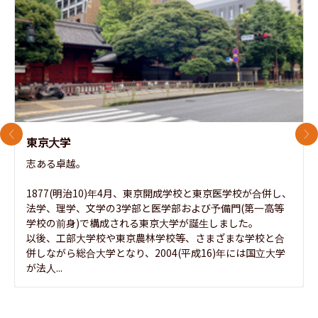
前のスライド
次
東京大学
志ある卓越。

1877(明治10)年4月、東京開成学校と東京医学校が合併し、
法学、理学、文学の3学部と医学部および予備門(第一高等
学校の前身)で構成される東京大学が誕生しました。

以後、工部大学校や東京農林学校等、さまざまな学校と合
併しながら総合大学となり、2004(平成16)年には国立大学
が法人...