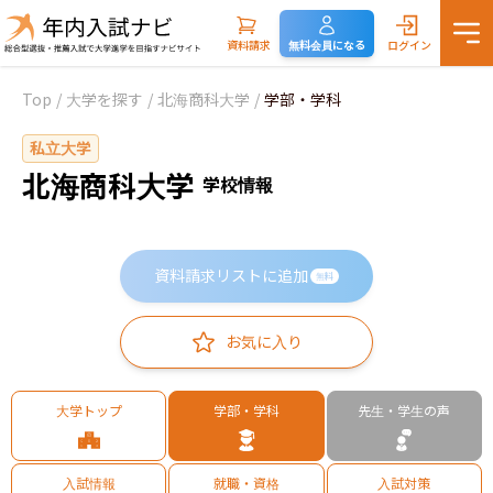
資料請求
無料会員になる
ログイン
Top
/
大学を探す
/
北海商科大学
/
学部・学科
私立大学
北海商科大学
学校情報
資料請求リストに追加
無料
お気に入り
大学トップ
学部・学科
先生・学生の声
入試情報
就職・資格
入試対策