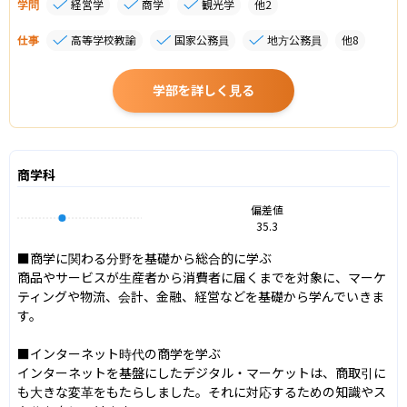
学問
経営学
商学
観光学
他
2
仕事
高等学校教諭
国家公務員
地方公務員
他
8
学部を詳しく見る
商学科
偏差値
35.3
■商学に関わる分野を基礎から総合的に学ぶ

商品やサービスが生産者から消費者に届くまでを対象に、マーケ
ティングや物流、会計、金融、経営などを基礎から学んでいきま
す。

■インターネット時代の商学を学ぶ

インターネットを基盤にしたデジタル・マーケットは、商取引に
も大きな変革をもたらしました。それに対応するための知識やス