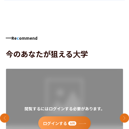
Re
c
ommend
今のあなたが狙える大学
閲覧するにはログインする必要があります。
前のスライド
次
ログインする
無料