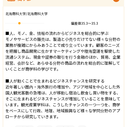
北海商科大学/北海商科大学
偏差値
35.3
〜
35.3
■人、モノ、金、情報の流れからビジネスを総合的に学ぶ

モノやサービスの販売は、製造と小売りだけでない様々な分野の
業務が複雑にからみあうことで成り立っています。顧客のニーズ
を把握し商品開発に生かすマーケティングや陸海空運を駆使した
流通システム、現金や証券の取引を行う金融のほか、貿易、企業
経営、会計など、あらゆる分野の商品の流れを総合的に理解して
いくことが商学科の学びです。

■人が動くことで生まれるビジネスチャンスを研究する

近年著しい圏内・海外旅行の増加や、アジア地域を中心とした外
国人観光客数の急増は、人が移動し宿泊し飲食し買い物をする、
そこに生まれるビジネスチャンスが増加していることを意味して
います。観光産業学科は、こうしたチャンスの一つ一つを、商学
をベースにして行政、地理、地域振興など様々な学問分野のアプ
ローチから研究していきます。