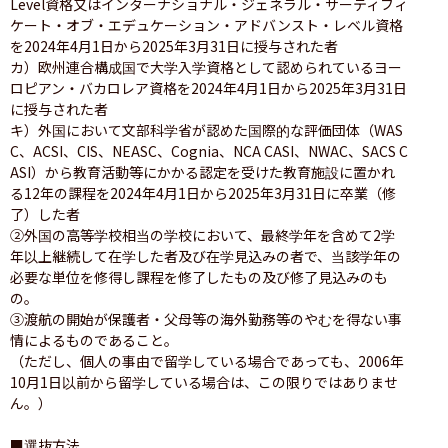
Level資格又はインターナショナル・ジェネラル・サーティフィ
ケート・オブ・エデュケーション・アドバンスト・レベル資格
を2024年4月1日から2025年3月31日に授与された者

カ）欧州連合構成国で大学入学資格として認められているヨー
ロピアン・バカロレア資格を2024年4月1日から2025年3月31日
に授与された者

キ）外国において文部科学省が認めた国際的な評価団体（WAS
C、ACSI、CIS、NEASC、Cognia、NCA CASI、NWAC、SACS C
ASI）から教育活動等にかかる認定を受けた教育施設に置かれ
る12年の課程を2024年4月1日から2025年3月31日に卒業（修
了）した者

②外国の高等学校相当の学校において、最終学年を含めて2学
年以上継続して在学した者及び在学見込みの者で、当該学年の
必要な単位を修得し課程を修了したもの及び修了見込みのも
の。

③渡航の開始が保護者・父母等の海外勤務等のやむを得ない事
情によるものであること。

（ただし、個人の事由で留学している場合であっても、2006年
10月1日以前から留学している場合は、この限りではありませ
ん。）

■選抜方法
