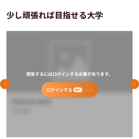
少し頑張れば目指せる大学
閲覧するにはログインする必要があります。
前のスライド
次
ログインする
無料
University Name
Overview