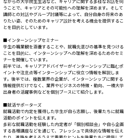
ながらの大学院生生活など、キャリアに関する多様なお話を伺
うことで、キャリアとその可能性への理解を深めます。そして
講師との対話やグループ討議等によって、自分自身の将来のあ
りたい姿、そのためのキャリア設計を考える機会を提供するこ
とを目的としています。

■インターンシップセミナー

学生の職業観を涵養することや、就職先選びの基準を見つける
ことを目的に、インターンシップへの理解を深めるためのセミ
ナーを開催しています。

前半では、キャリアアドバイザーがインターンシップに臨むポ
イントや注意点等インターンシップに役立つ情報を解説しま
す。後半では、複数業界の企業が、インターンシップに関する
情報提供だけでなく、業界やビジネスの特徴・動向、一橋大学
出身者の活躍事例などを個別ブースにて紹介します。

■就活サポーターズ

就職活動で内定を獲得した学⽣が⾃ら志願し、後輩たちに就職
活動のポイントを伝えます。

多彩な就職活動を経験した内定者が「個別相談会」や自ら企画
する各種講座などを通じて、フレッシュで具体的な情報を伝え
たり、進路を考えるうえで重要なヒントを後輩たちに提供して