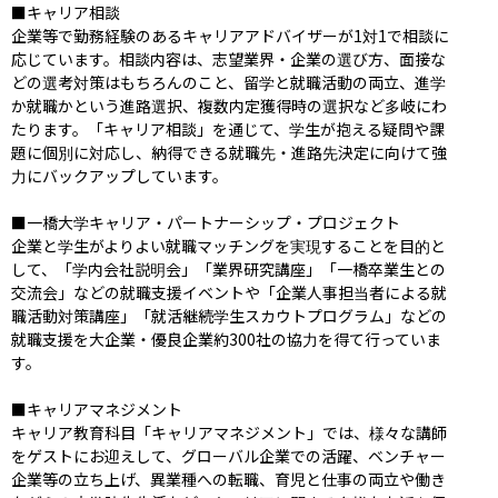
■キャリア相談

企業等で勤務経験のあるキャリアアドバイザーが1対1で相談に
応じています。相談内容は、志望業界・企業の選び方、面接な
どの選考対策はもちろんのこと、留学と就職活動の両立、進学
か就職かという進路選択、複数内定獲得時の選択など多岐にわ
たります。「キャリア相談」を通じて、学生が抱える疑問や課
題に個別に対応し、納得できる就職先・進路先決定に向けて強
力にバックアップしています。

■一橋大学キャリア・パートナーシップ・プロジェクト

企業と学生がよりよい就職マッチングを実現することを目的と
して、「学内会社説明会」「業界研究講座」「一橋卒業生との
交流会」などの就職支援イベントや「企業人事担当者による就
職活動対策講座」「就活継続学生スカウトプログラム」などの
就職支援を大企業・優良企業約300社の協力を得て行っていま
す。

■キャリアマネジメント

キャリア教育科目「キャリアマネジメント」では、様々な講師
をゲストにお迎えして、グローバル企業での活躍、ベンチャー
企業等の立ち上げ、異業種への転職、育児と仕事の両立や働き