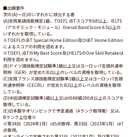
■出願要件

次の(A)〜(E)のいずれかに該当する者

(A)実用英語技能検定1級、TOEFL iBTスコア93点以上、IELTS
（アカデミック・モジュール）Overall Band Score 6.5以上の
いずれかを取得している。

※TOEFLのiBT Special Home Edition及びiBT Home Edition
によるスコアの利用を認めます。

※TOEFL iBTのMy Best Score及びIELTSのOne Skill Retakeは
利用を認めません。

(B)ドイツ語技能検定試験準1級以上又はヨーロッパ言語共通参
照枠（GER）が定めたB2以上のレベルの資格を取得している。

(C)実用フランス語技能検定試験準1級以上又はヨーロッパ言語
共通参照枠（CECRL）が定めたB2以上のレベルの資格を取得
している。

(D)中国語検定試験準1級以上又はHSK6級200点以上のスコアを
取得している。

(E)日本数学オリンピックで予選通過（Aランク取得者）又は、
Bランク上位者※

※第34回（2024年1月）は5点取得、第33回（2023年1月）は7
点取得。

※オンラインで実施された第31回（2021年1月）及び第32回