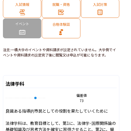
入試情報
就職・資格
入試対策
イベント
合格体験談
注意
:
一橋大学のイベントや資料請求が設定されていません。大学側でイ
ベントや資料請求の設定完了後に閲覧又は申込が可能になります。
法律学科
偏差値
73
良識ある指導的市民としての役割を果たしていくために

法律学科は、教育目標として、第1に、法律学･国際関係論の
基礎知識及び思考方法を確実に習得させること、第2に、幅