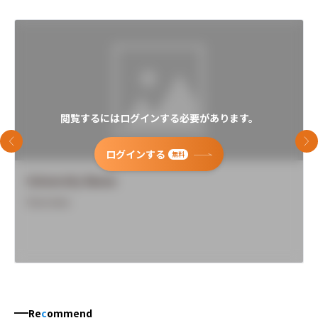
閲覧するにはログインする必要があります。
前のスライド
次
ログインする
無料
University Name
Overview
Re
c
ommend