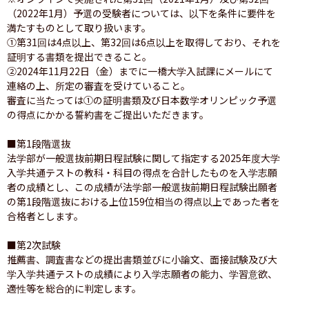
（2022年1月）予選の受験者については、以下を条件に要件を
満たすものとして取り扱います。

①第31回は4点以上、第32回は6点以上を取得しており、それを
証明する書類を提出できること。

②2024年11月22日（金）までに一橋大学入試課にメールにて
連絡の上、所定の審査を受けていること。

審査に当たっては①の証明書類及び日本数学オリンピック予選
の得点にかかる誓約書をご提出いただきます。

■第1段階選抜

法学部が一般選抜前期日程試験に関して指定する2025年度大学
入学共通テストの教科・科目の得点を合計したものを入学志願
者の成績とし、この成績が法学部一般選抜前期日程試験出願者
の第1段階選抜における上位159位相当の得点以上であった者を
合格者とします。

■第2次試験

推薦書、調査書などの提出書類並びに小論文、面接試験及び大
学入学共通テストの成績により入学志願者の能力、学習意欲、
適性等を総合的に判定します。