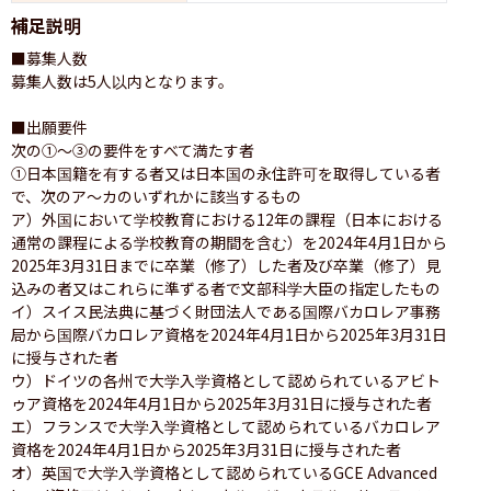
補足説明
■募集人数

募集人数は5人以内となります。

■出願要件

次の①〜③の要件をすべて満たす者

①日本国籍を有する者又は日本国の永住許可を取得している者
で、次のア〜カのいずれかに該当するもの

ア）外国において学校教育における12年の課程（日本における
通常の課程による学校教育の期間を含む）を2024年4月1日から
2025年3月31日までに卒業（修了）した者及び卒業（修了）見
込みの者又はこれらに準ずる者で文部科学大臣の指定したもの

イ）スイス民法典に基づく財団法人である国際バカロレア事務
局から国際バカロレア資格を2024年4月1日から2025年3月31日
に授与された者

ウ）ドイツの各州で大学入学資格として認められているアビト
ゥア資格を2024年4月1日から2025年3月31日に授与された者

エ）フランスで大学入学資格として認められているバカロレア
資格を2024年4月1日から2025年3月31日に授与された者

オ）英国で大学入学資格として認められているGCE Advanced 