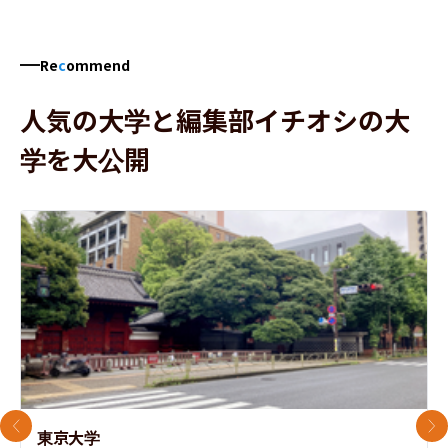
Re
c
ommend
人気の大学と編集部イチオシの大
学を大公開
前のスライド
次
東京大学