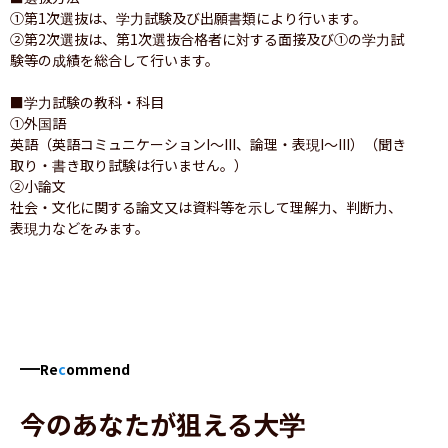
①第1次選抜は、学力試験及び出願書類により行います。

②第2次選抜は、第1次選抜合格者に対する面接及び①の学力試
験等の成績を総合して行います。

■学力試験の教科・科目

①外国語

英語（英語コミュニケーションI〜III、論理・表現I〜III）（聞き
取り・書き取り試験は行いません。）

②小論文

社会・文化に関する論文又は資料等を示して理解力、判断力、
表現力などをみます。
Re
c
ommend
今のあなたが狙える大学