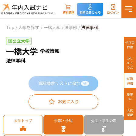
資料請求
無料会員になる
ログイン
Top
/
大学を探す
/
一橋大学
/
法学部
/
法律学科
国公立大学
学びの
特徴
一橋大学
学校情報
カリ
法律学科
キュ
ラム
就職
資料請求リストに追加
資格
無料
授業
料
お気に入り
入試
情報
大学トップ
学部・学科
先生・学生の声