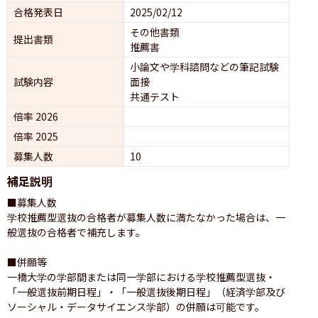
合格発表日
2025/02/12
その他書類
提出書類
推薦書
小論文や学科諮問などの筆記試験
試験内容
面接 
共通テスト 
倍率 2026
倍率 2025
募集人数
10
補足説明
■募集人数

学校推薦型選抜の合格者が募集人数に満たなかった場合は、一
般選抜の合格者で補充します。

■併願等

一橋大学の学部間または同一学部における学校推薦型選抜・
「一般選抜前期日程」・「一般選抜後期日程」（経済学部及び
ソーシャル・データサイエンス学部）の併願は可能です。
