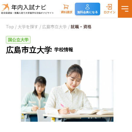
資料請求
無料会員になる
ログイン
Top
/
大学を探す
/
広島市立大学
/
就職・資格
国公立大学
広島市立大学
学校情報