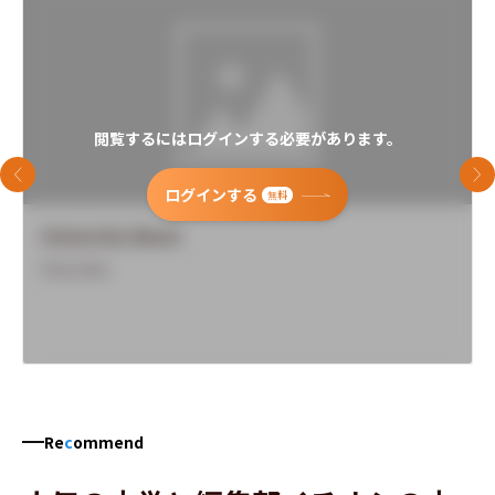
閲覧するにはログインする必要があります。
前のスライド
次
ログインする
無料
University Name
Overview
Re
c
ommend