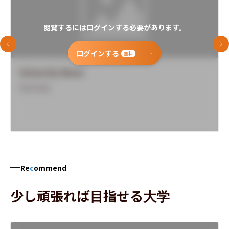
閲覧するにはログインする必要があります。
前のスライド
次
ログインする
無料
University Name
Overview
Re
c
ommend
少し頑張れば目指せる大学