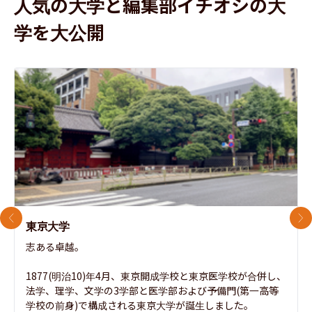
人気の大学と編集部イチオシの大
学を大公開
前のスライド
次
東京大学
志ある卓越。

1877(明治10)年4月、東京開成学校と東京医学校が合併し、
法学、理学、文学の3学部と医学部および予備門(第一高等
学校の前身)で構成される東京大学が誕生しました。
