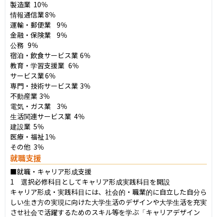
製造業	10％

情報通信業	8％

運輸・郵便業	9％

金融・保険業	9％

公務	9％

宿泊・飲食サービス業	6％

教育・学習支援業	6％

サービス業	6％

専門・技術サービス業	3％

不動産業	3％

電気・ガス業	3％

生活関連サービス業	4％

建設業	5％

医療・福祉	1％

その他	3％
就職支援
■就職・キャリア形成支援

1　選択必修科目としてキャリア形成実践科目を開設

キャリア形成・実践科目には、社会的・職業的に自立した自分ら
しい生き方の実現に向けた大学生活のデザインや大学生活を充実
させ社会で活躍するためのスキル等を学ぶ「キャリアデザイン