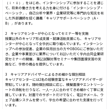
（ⅰ・ⅱ）」をはじめ、インターンシップに参加することを通じ
て、将来の働き方を考える力を身に付ける「インターンシップ・
ベーシック」、自己分析や業界・企業研究等に専門的な知見を有
した外部講師を招く講義「キャリアサポートベーシック（A・
B）」があります。

2　キャリアセンターが中心となってセミナー等を実施

授業以外のキャリア形成支援・就謙活動支援にも、 キャリアセ
ンターが中心となって全学的に取り組んでいます。インターンシ
ップへの参加促進、企業の採用担当の方やOBOGにご参加いただ
き、企業や事業並びに業界についてお話いただく学内合同企業研
究セミナーの開催、 筆記試験対策セミナーや集団面接実習の実
施など、学修の機会を提供しています。

3　キャリアアドバイザーによるきめ細かな個別相談

キャリアセンターには2名の経験豊富なキャリアアドバイザーが
常駐しています。随時個別相談に応じ、模擬面接やエントリーシ
ートの添削を行うなど、一人一人に合わせてきめ細かく丁寧に支
援しています。対面でのサポートだけでなく、電話やメール、ウ
ェブ会議システムを使って、学生の希望に合わせた支援を行って
います。
