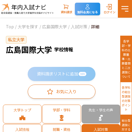
資料請求
無料会員になる
ログイン
Top
/
大学を探す
/
広島国際大学
/
入試対策
/
詳細
私立大学
各学
部・学
広島国際大学
学校情報
科の出
願基
準・出
願書類
と二次
選抜に
資料請求リストに追加
無料
ついて
各学科
お気に入り
の総合
型選抜
の対策
ポイン
大学トップ
学部・学科
先生・学生の声
ト
総合型
選抜に
入試情報
就職・資格
入試対策
対する