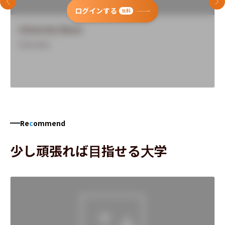
前のスライド
次
ログインする
無料
University Name
Overview
Re
c
ommend
少し頑張れば目指せる大学