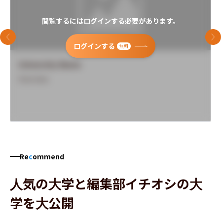
閲覧するにはログインする必要があります。
前のスライド
次
ログインする
無料
University Name
Overview
Re
c
ommend
人気の大学と編集部イチオシの大
学を大公開