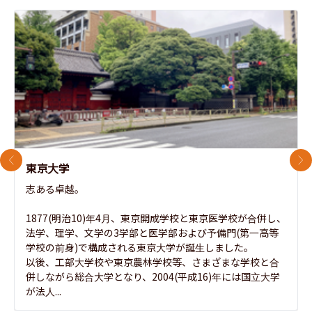
前のスライド
次
東京大学
志ある卓越。

1877(明治10)年4月、東京開成学校と東京医学校が合併し、
法学、理学、文学の3学部と医学部および予備門(第一高等
学校の前身)で構成される東京大学が誕生しました。

以後、工部大学校や東京農林学校等、さまざまな学校と合
併しながら総合大学となり、2004(平成16)年には国立大学
が法人...