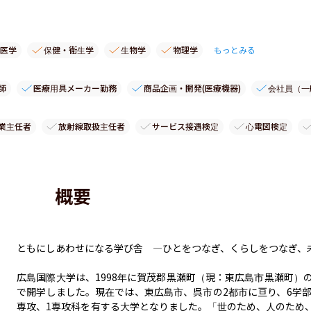
医学
保健・衛生学
生物学
物理学
もっとみる
師
医療用具メーカー勤務
商品企画・開発(医療機器)
会社員（一
業主任者
放射線取扱主任者
サービス接遇検定
心電図検定
概要
ともにしあわせになる学び舎　―ひとをつなぎ、くらしをつなぎ、未
広島国際大学は、1998年に賀茂郡黒瀬町（現：東広島市黒瀬町）の
で開学しました。現在では、東広島市、呉市の2都市に亘り、6学部1
専攻、1専攻科を有する大学となりました。「世のため、人のため