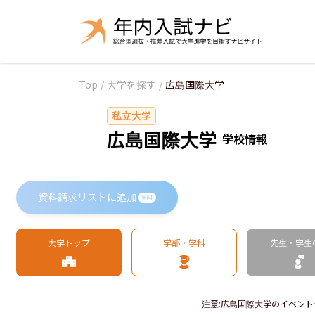
Top
/
大学を探す
/
広島国際大学
私立大学
広島国際大学
学校情報
資料請求リストに追加
無料
大学トップ
学部・学科
先生・学生
注意
:
広島国際大学のイベント