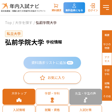
資料請求
無料会員になる
ログイン
Top
/
大学を探す
/
弘前学院大学
私立大学
概要
弘前学院大学
学校情報
学びの
特徴
アク
セス
資料請求リストに追加
無料
学部
学科
お気に入り
就職
資格
大学トップ
学部・学科
先生・学生の声
その他
入試情報
就職・資格
入試対策