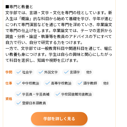
■専門と教養と

文学部では、言語・文学・文化を専門の柱としています。新
入生は「概論」的な科目から始めて基礎を学び、学年が進む
につれて専門演習などを通じて専門を深めていき、卒業論文
で専門の仕上げをします。卒業論文では、テーマの選択から
調査・分析・論証・執筆等を教員のアドバイスの下にすべて
自力で行い、自分で研究する力をつけます。

一方で、文学部では一般教育科目や関連科目を通じて、幅広
い教養も身につけます。学生は自らの興味と関心にしたがっ
て科目を選択し、知識や視野を広げます。
学問
社会学
外国文学
言語学
他
9
仕事
中学校教諭
高等学校教諭
語学教師
他
8
学芸員・学芸員補
学校図書館司書教諭
資格
登録日本語教員
学部を詳しく見る