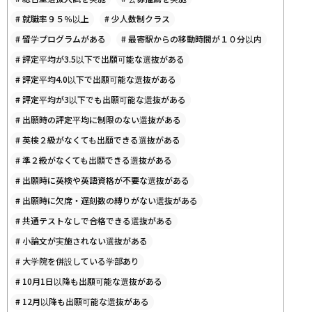
#
就職率９５％以上
#
少人数制クラス
#
留学プログラムがある
#
最寄駅からの移動時間が１０分以内
#
評定平均が3.5以下で出願可能な選抜がある
#
評定平均4.0以下で出願可能な選抜がある
#
評定平均が3以下でも出願可能な選抜がある
#
出願時の評定平均に制限のない選抜がある
#
英検２級がなくても出願できる選抜がある
#
準２級がなくても出願できる選抜がある
#
出願時に英検や英語資格が不要な選抜がある
#
出願時に欠席・遅刻数の縛りがない選抜がある
#
共通テストなしで合格できる選抜がある
#
小論文が実施されない選抜がある
#
大学院を併設している学部あり
#
10月1日以降も出願可能な選抜がある
#
12月以降も出願可能な選抜がある