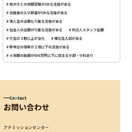
#
他大学との併願受験がOKな選抜がある
#
合格後の入学辞退がOKな選抜がある
#
浪人生の出願も可能な選抜がある
#
社会人の出願が可能な選抜がある
#
外国人スタッフ在籍
#
学生の３割以上が女性
#
帰国生入試がある
#
昨年度の倍率が２倍以下の選抜がある
#
４年間の総額が600万円以下に収まる学部・学科あり
Co
n
tact
お問い合わせ
アドミッションセンター
