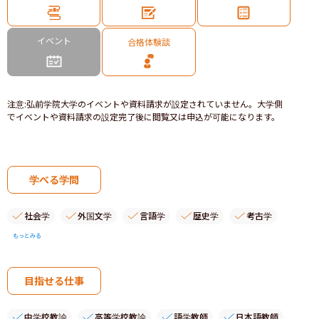
イベント
合格体験談
注意
:
弘前学院大学のイベントや資料請求が設定されていません。大学側
でイベントや資料請求の設定完了後に閲覧又は申込が可能になります。
学べる学問
社会学
外国文学
言語学
歴史学
考古学
もっとみる
目指せる仕事
中学校教諭
高等学校教諭
語学教師
日本語教師