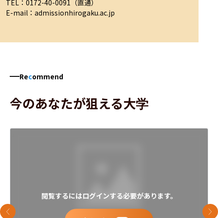
TEL：0172-40-0091（直通）

E-mail：admissionhirogaku.ac.jp
Re
c
ommend
今のあなたが狙える大学
閲覧するにはログインする必要があります。
前のスライド
次