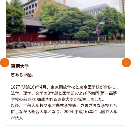
前のスライド
次
東京大学
志ある卓越。

1877(明治10)年4月、東京開成学校と東京医学校が合併し、
法学、理学、文学の3学部と医学部および予備門(第一高等
学校の前身)で構成される東京大学が誕生しました。

以後、工部大学校や東京農林学校等、さまざまな学校と合
併しながら総合大学となり、2004(平成16)年には国立大学
が法人...