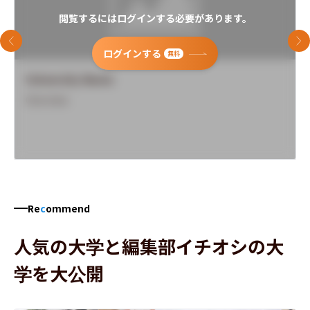
閲覧するにはログインする必要があります。
前のスライド
次
ログインする
無料
University Name
Overview
Re
c
ommend
人気の大学と編集部イチオシの大
学を大公開