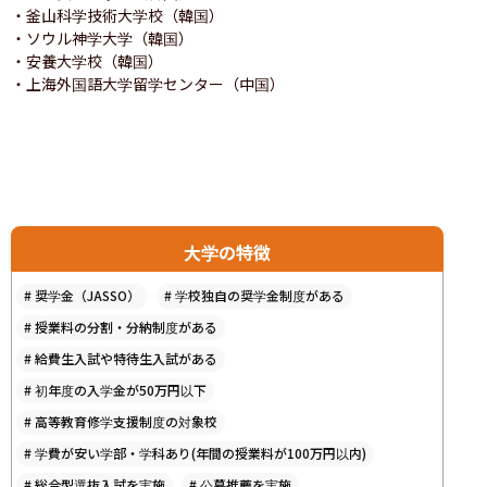
・釜山科学技術大学校（韓国）

・ソウル神学大学（韓国）

・安養大学校（韓国）

・上海外国語大学留学センター（中国）
大学の特徴
#
奨学金（JASSO）
#
学校独自の奨学金制度がある
#
授業料の分割・分納制度がある
#
給費生入試や特待生入試がある
#
初年度の入学金が50万円以下
#
高等教育修学支援制度の対象校
#
学費が安い学部・学科あり(年間の授業料が100万円以内)
#
総合型選抜入試を実施
#
公募推薦を実施