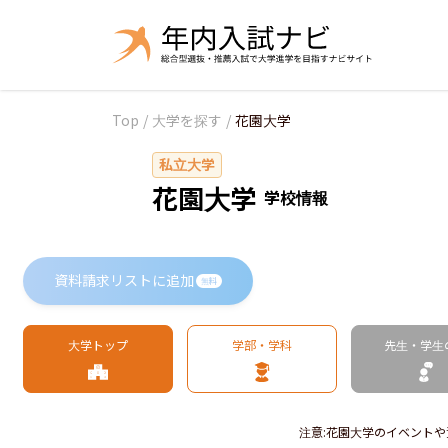
Top
/
大学を探す
/
花園大学
私立大学
花園大学
学校情報
資料請求リストに追加
無料
大学トップ
学部・学科
先生・学生
注意
:
花園大学のイベントや