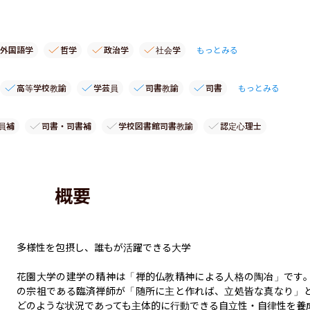
外国語学
哲学
政治学
社会学
もっとみる
高等学校教諭
学芸員
司書教諭
司書
もっとみる
員補
司書・司書補
学校図書館司書教諭
認定心理士
概要
多様性を包摂し、誰もが活躍できる大学

花園大学の建学の精神は「禅的仏教精神による人格の陶冶」です
の宗祖である臨済禅師が「随所に主と作れば、立処皆な真なり」
どのような状況であっても主体的に行動できる自立性・自律性を養成