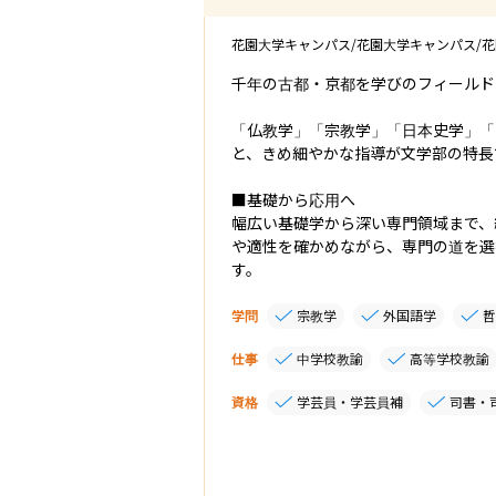
花園大学キャンパス/花園大学キャンパス/
千年の古都・京都を学びのフィールド
「仏教学」「宗教学」「日本史学」「
と、きめ細やかな指導が文学部の特長
■基礎から応用へ

幅広い基礎学から深い専門領域まで、
や適性を確かめながら、専門の道を選
す。
学問
宗教学
外国語学
仕事
中学校教諭
高等学校教諭
資格
学芸員・学芸員補
司書・