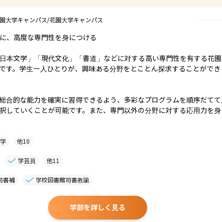
花園大学キャンパス/花園大学キャンパス
に、高度な専門性を身につける

日本文学」「現代文化」「書道」などに対する高い専門性を有する花園
です。学生一人ひとりが、興味ある分野をとことん探求することができま
総合的な能力を確実に習得できるよう、多彩なプログラムを順序だてて
択していくことが可能です。また、専門以外の分野に対する応用力を身
哲学
他
10
学芸員
他
11
司書補
学校図書館司書教諭
学部を詳しく見る