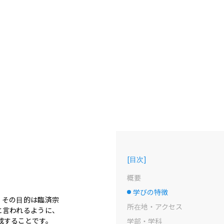
[
目次
]
概要
学びの特徴
選択中のドット
。その目的は臨済宗
所在地・アクセス
と言われるように、
することです。

学部・学科