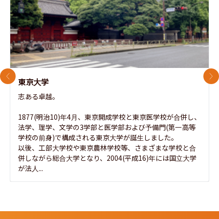
前のスライド
次
東京大学
志ある卓越。

1877(明治10)年4月、東京開成学校と東京医学校が合併し、
法学、理学、文学の3学部と医学部および予備門(第一高等
学校の前身)で構成される東京大学が誕生しました。

以後、工部大学校や東京農林学校等、さまざまな学校と合
併しながら総合大学となり、2004(平成16)年には国立大学
が法人...