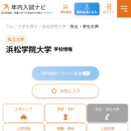
資料請求
無料会員になる
ログイン
Top
/
大学を探す
/
浜松学院大学
/
先生・学生の声
私立大学
浜松学院大学
学校情報
資料請求リストに追加
無料
お気に入り
大学トップ
学部・学科
先生・学生の声
入試情報
就職・資格
入試対策